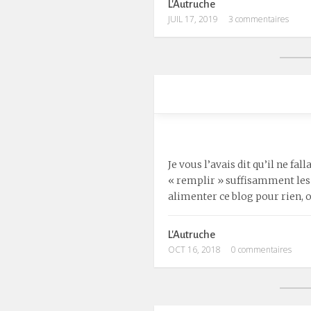
L'Autruche
JUIL 17, 2019
3 commentaires
Je vous l’avais dit qu’il ne fa
« remplir » suffisamment les 
alimenter ce blog pour rien, 
L'Autruche
OCT 16, 2018
0 commentaires