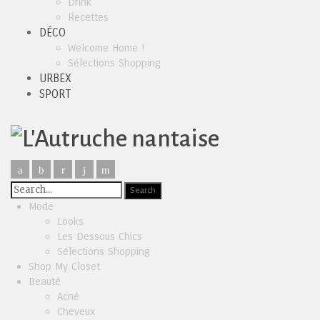
Drink
Recettes
DÉCO
Welcome Home !
Sélections Shopping
URBEX
SPORT
Mode
Looks
Les Dessous Chics
Sélections Shopping
Shop My Closet
Beauté
Acné
Cheveux