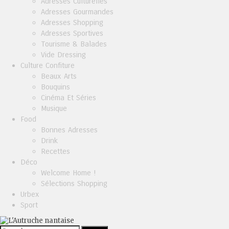
Adresses Culturelles
Adresses Gourmandes
Adresses Shopping
Adresses Sportives
Tourisme & Balades
Vide Dressing
Culture Confiture
Beaux Arts
Bouquins
Cinéma Et Séries
Musique
Food
Bonnes Adresses
Drink
Recettes
Déco
Welcome Home !
Sélections Shopping
Urbex
Sport