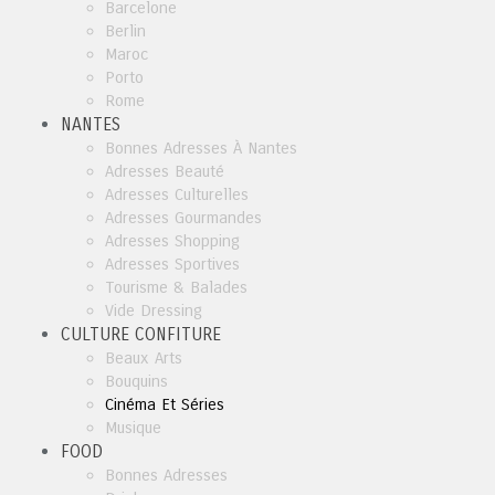
Barcelone
Berlin
Maroc
Porto
Rome
NANTES
Bonnes Adresses À Nantes
Adresses Beauté
Adresses Culturelles
Adresses Gourmandes
Adresses Shopping
Adresses Sportives
Tourisme & Balades
Vide Dressing
CULTURE CONFITURE
Beaux Arts
Bouquins
Cinéma Et Séries
Musique
FOOD
Bonnes Adresses