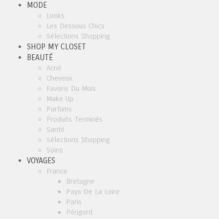
MODE
Looks
Les Dessous Chics
Sélections Shopping
SHOP MY CLOSET
BEAUTÉ
Acné
Cheveux
Favoris Du Mois
Make Up
Parfums
Produits Terminés
Santé
Sélections Shopping
Soins
VOYAGES
France
Bretagne
Pays De La Loire
Paris
Périgord