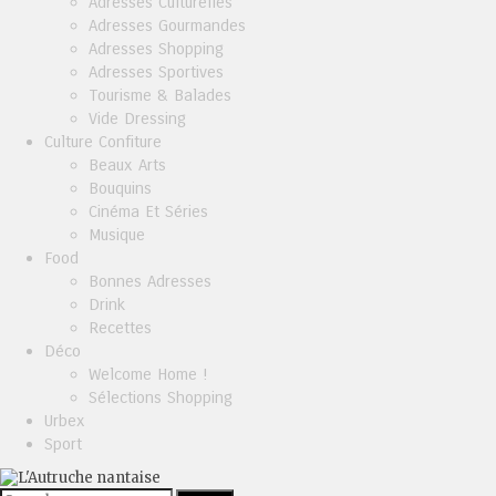
Adresses Culturelles
Adresses Gourmandes
Adresses Shopping
Adresses Sportives
Tourisme & Balades
Vide Dressing
Culture Confiture
Beaux Arts
Bouquins
Cinéma Et Séries
Musique
Food
Bonnes Adresses
Drink
Recettes
Déco
Welcome Home !
Sélections Shopping
Urbex
Sport