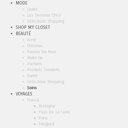
MODE
Looks
Les Dessous Chics
Sélections Shopping
SHOP MY CLOSET
BEAUTÉ
Acné
Cheveux
Favoris Du Mois
Make Up
Parfums
Produits Terminés
Santé
Sélections Shopping
Soins
VOYAGES
France
Bretagne
Pays De La Loire
Paris
Périgord