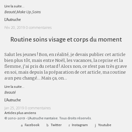
Lire la suite...
Beauté
Make Up
Soins
,
,
L'Autruche
Fév 20, 2019
0 commentaires
Routine soins visage et corps du moment
Salut les jeunes ! Bon, en réalité, je devais publier cet article
bien plus tôt, mais entre Noël, les vacances, la reprise et la
flemme, j’ai pris du retard ! Alors non, ce n’est pas très grave
en soi, mais depuis la préparation de cet article, ma routine
a un peu changé… Mais ça, on…
Lire la suite...
Beauté
L'Autruche
Jan 25, 2019
0 commentaires
Articles plus anciens
© 2010-2019 - L'Autruche nantaise. Tous droits réservés.
Facebook
Twitter
Instagram
Youtube