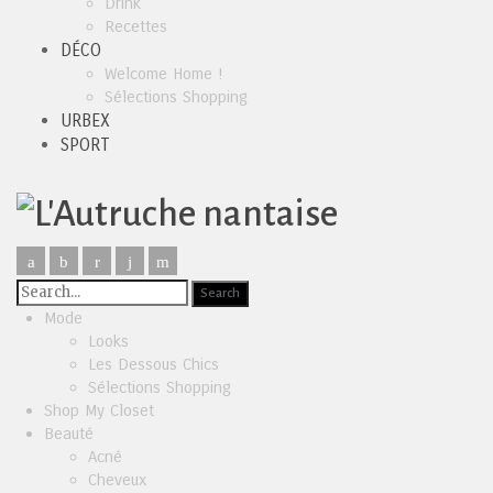
Drink
Recettes
DÉCO
Welcome Home !
Sélections Shopping
URBEX
SPORT
Mode
Looks
Les Dessous Chics
Sélections Shopping
Shop My Closet
Beauté
Acné
Cheveux