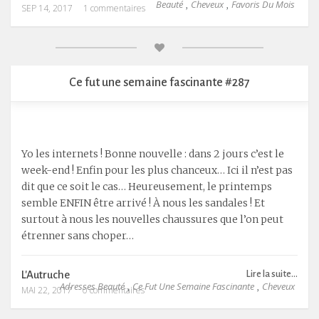
Beauté
Cheveux
Favoris Du Mois
,
,
SEP 14, 2017
1 commentaires
Ce fut une semaine fascinante #287
Yo les internets ! Bonne nouvelle : dans 2 jours c’est le
week-end ! Enfin pour les plus chanceux… Ici il n’est pas
dit que ce soit le cas… Heureusement, le printemps
semble ENFIN être arrivé ! À nous les sandales ! Et
surtout à nous les nouvelles chaussures que l’on peut
étrenner sans choper…
L'Autruche
Lire la suite...
Adresses Beauté
Ce Fut Une Semaine Fascinante
Cheveux
,
,
MAI 22, 2017
0 commentaires