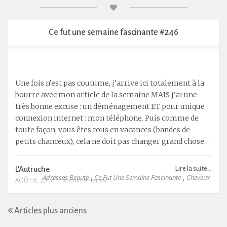
Ce fut une semaine fascinante #246
Une fois n’est pas coutume, j’arrive ici totalement à la
bourre avec mon article de la semaine MAIS j’ai une
très bonne excuse : un déménagement ET pour unique
connexion internet : mon téléphone. Puis comme de
toute façon, vous êtes tous en vacances (bandes de
petits chanceux), cela ne doit pas changer grand chose…
L'Autruche
Lire la suite...
Adresses Beauté
Ce Fut Une Semaine Fascinante
Cheveux
,
,
AOÛT 8, 2016
3 commentaires
Articles plus anciens