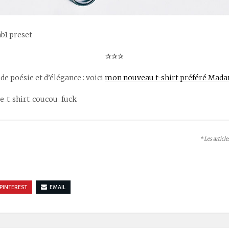
✰✰✰
e poésie et d’élégance : voici
mon nouveau t-shirt préféré Mada
* Les articl
PINTEREST
EMAIL