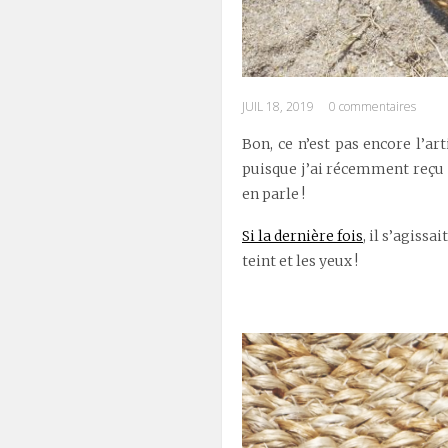
JUIL 18, 2019
0 commentaires
Bon, ce n’est pas encore l’
puisque j’ai récemment reçu 
en parle !
Si la dernière fois
, il s’agissa
teint et les yeux !
.