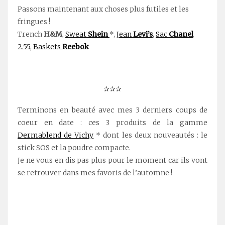
Passons maintenant aux choses plus futiles et les
fringues !
Trench
H&M
,
Sweat
Shein
*,
Jean
Levi’s
,
Sac
Chanel
2.55
,
Baskets
Reebok
✰✰✰
Terminons en beauté avec mes 3 derniers coups de
coeur en date : ces 3 produits de la gamme
Dermablend de Vichy
* dont les deux nouveautés : le
stick SOS et la poudre compacte.
Je ne vous en dis pas plus pour le moment car ils vont
se retrouver dans mes favoris de l’automne !
.