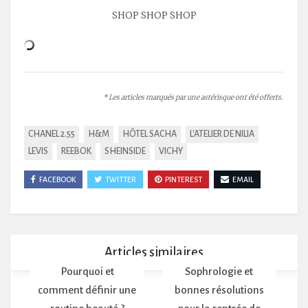
SHOP SHOP SHOP
* Les articles marqués par une astérisque ont été offerts.
CHANEL 2.55
H&M
HÔTEL SACHA
L'ATELIER DE NILIA
LEVIS
REEBOK
SHEINSIDE
VICHY
FACEBOOK
TWITTER
PINTEREST
EMAIL
Articles similaires
Pourquoi et
Sophrologie et
comment définir une
bonnes résolutions