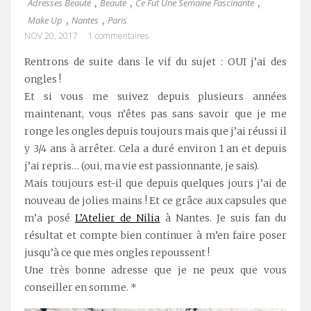
Adresses Beauté
Beauté
Ce Fut Une Semaine Fascinante
,
,
,
Make Up
Nantes
Paris
,
,
NOV 20, 2017
1 commentaires
Rentrons de suite dans le vif du sujet : OUI j’ai des
ongles !
Et si vous me suivez depuis plusieurs années
maintenant, vous n’êtes pas sans savoir que je me
ronge les ongles depuis toujours mais que j’ai réussi il
y 3/4 ans à arrêter. Cela a duré environ 1 an et depuis
j’ai repris… (oui, ma vie est passionnante, je sais).
Mais toujours est-il que depuis quelques jours j’ai de
nouveau de jolies mains ! Et ce grâce aux capsules que
m’a posé
L’Atelier de Nilia
à Nantes. Je suis fan du
résultat et compte bien continuer à m’en faire poser
jusqu’à ce que mes ongles repoussent !
Une très bonne adresse que je ne peux que vous
conseiller en somme. *