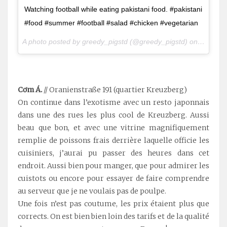
Watching football while eating pakistani food. #pakistani
#food #summer #football #salad #chicken #vegetarian
A photo posted by greedy_pigstd (@greedy_pigstd) on
Jun 16,
.
Cơm Á.
// Oranienstraße 191 (quartier Kreuzberg)
On continue dans l’exotisme avec un resto japonnais
dans une des rues les plus cool de Kreuzberg. Aussi
beau que bon, et avec une vitrine magnifiquement
remplie de poissons frais derrière laquelle officie les
cuisiniers, j’aurai pu passer des heures dans cet
endroit. Aussi bien pour manger, que pour admirer les
cuistots ou encore pour essayer de faire comprendre
au serveur que je ne voulais pas de poulpe.
Une fois n’est pas coutume, les prix étaient plus que
corrects. On est bien bien loin des tarifs et de la qualité