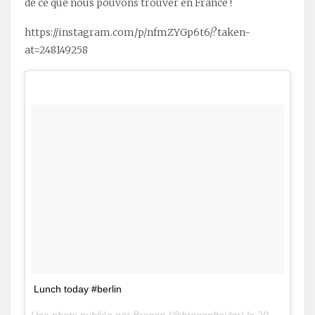
de ce que nous pouvons trouver en France !
https://instagram.com/p/nfmZYGp6t6/?taken-
at=248149258
Lunch today #berlin
Une photo publiée par Brogan (@broganftaylor) le
20 Nov. 2015 à 8h28 PST