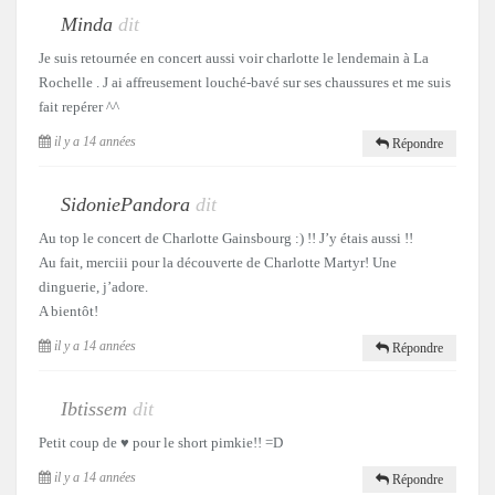
Minda
dit
Je suis retournée en concert aussi voir charlotte le lendemain à La
Rochelle . J ai affreusement louché-bavé sur ses chaussures et me suis
fait repérer ^^
il y a 14 années
Répondre
SidoniePandora
dit
Au top le concert de Charlotte Gainsbourg :) !! J’y étais aussi !!
Au fait, merciii pour la découverte de Charlotte Martyr! Une
dinguerie, j’adore.
A bientôt!
il y a 14 années
Répondre
Ibtissem
dit
Petit coup de ♥ pour le short pimkie!! =D
il y a 14 années
Répondre