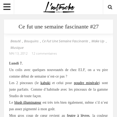
Ce fut une semaine fascinante #27
Beauté
Bouquins
Ce Fut Une Semaine Fascinante
Make Up
,
,
,
,
Musique
MAI 13, 2012
12 commentaires
Lundi 7.
Un colis avec quelques nouveautés de chez ELF, on a vu pire
comme début de semaine n’est-ce pas ?
Les 2 pinceaux (le
kabuki
et celui pour
poudre minérale
) sont
juste parfaits. Comme d’habitude avec les pinceaux de la gamme
Studio de toute façon.
Le
blush illuminateur
est très très bien également, même s’il n’est
pas assez pigmenté à mon goût.
Mon gros coup de cœur revient au
feutre à lèvres
, la couleur