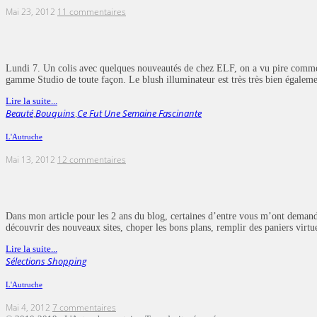
Mai 23, 2012
11 commentaires
Lundi 7. Un colis avec quelques nouveautés de chez ELF, on a vu pire comme 
gamme Studio de toute façon. Le blush illuminateur est très très bien égal
Lire la suite...
Beauté
Bouquins
Ce Fut Une Semaine Fascinante
,
,
L'Autruche
Mai 13, 2012
12 commentaires
Dans mon article pour les 2 ans du blog, certaines d’entre vous m’ont demandé 
découvrir des nouveaux sites, choper les bons plans, remplir des paniers virt
Lire la suite...
Sélections Shopping
L'Autruche
Mai 4, 2012
7 commentaires