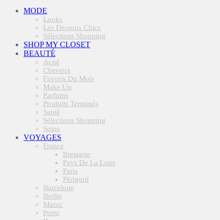
MODE
Looks
Les Dessous Chics
Sélections Shopping
SHOP MY CLOSET
BEAUTÉ
Acné
Cheveux
Favoris Du Mois
Make Up
Parfums
Produits Terminés
Santé
Sélections Shopping
Soins
VOYAGES
France
Bretagne
Pays De La Loire
Paris
Périgord
Barcelone
Berlin
Maroc
Porto