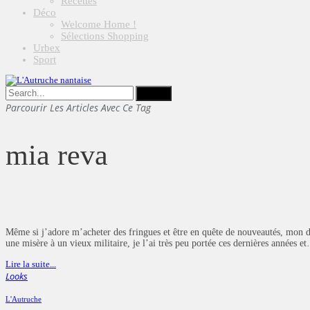
Recettes
Déco
Welcome Home !
Sélections Shopping
Urbex
Sport
Parcourir Les Articles Avec Ce Tag
mia reva
Même si j’adore m’acheter des fringues et être en quête de nouveautés, mon dres
une misère à un vieux militaire, je l’ai très peu portée ces dernières années e
Lire la suite...
Looks
L'Autruche