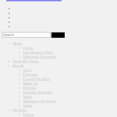
Mode
Looks
Les Dessous Chics
Sélections Shopping
Shop My Closet
Beauté
Acné
Cheveux
Favoris Du Mois
Make Up
Parfums
Produits Terminés
Santé
Sélections Shopping
Soins
Voyages
France