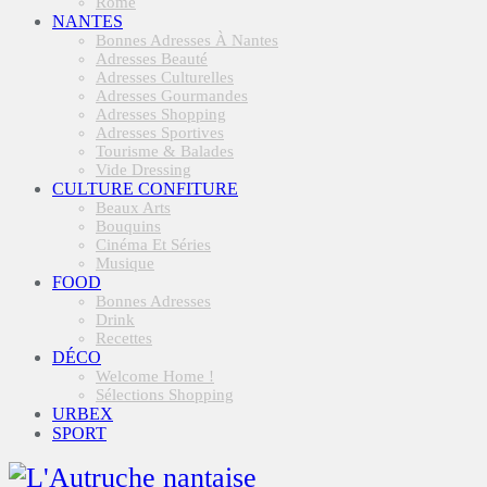
Rome
NANTES
Bonnes Adresses À Nantes
Adresses Beauté
Adresses Culturelles
Adresses Gourmandes
Adresses Shopping
Adresses Sportives
Tourisme & Balades
Vide Dressing
CULTURE CONFITURE
Beaux Arts
Bouquins
Cinéma Et Séries
Musique
FOOD
Bonnes Adresses
Drink
Recettes
DÉCO
Welcome Home !
Sélections Shopping
URBEX
SPORT