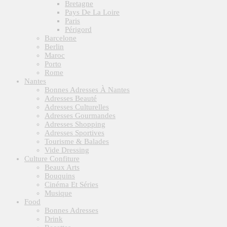
Bretagne
Pays De La Loire
Paris
Périgord
Barcelone
Berlin
Maroc
Porto
Rome
Nantes
Bonnes Adresses À Nantes
Adresses Beauté
Adresses Culturelles
Adresses Gourmandes
Adresses Shopping
Adresses Sportives
Tourisme & Balades
Vide Dressing
Culture Confiture
Beaux Arts
Bouquins
Cinéma Et Séries
Musique
Food
Bonnes Adresses
Drink