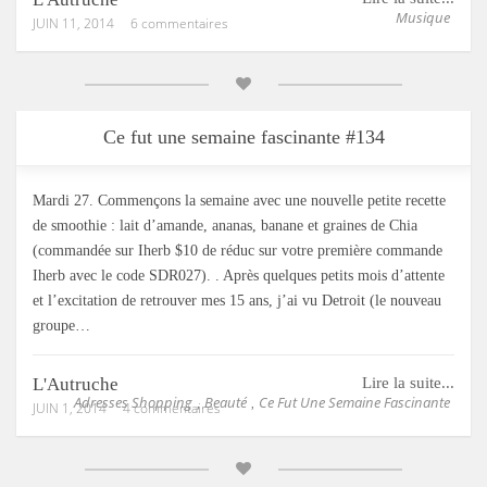
Musique
JUIN 11, 2014
6 commentaires
Ce fut une semaine fascinante #134
Mardi 27. Commençons la semaine avec une nouvelle petite recette
de smoothie : lait d’amande, ananas, banane et graines de Chia
(commandée sur Iherb $10 de réduc sur votre première commande
Iherb avec le code SDR027). . Après quelques petits mois d’attente
et l’excitation de retrouver mes 15 ans, j’ai vu Detroit (le nouveau
groupe…
L'Autruche
Lire la suite...
Adresses Shopping
Beauté
Ce Fut Une Semaine Fascinante
,
,
JUIN 1, 2014
4 commentaires