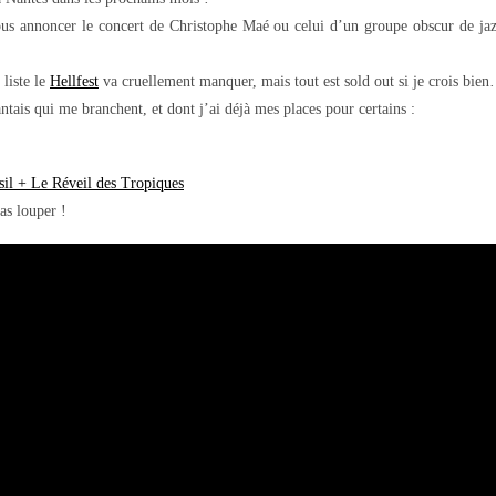
r vous annoncer le concert de Christophe Maé ou celui d’un groupe obscur de j
liste le
Hellfest
va cruellement manquer, mais tout est sold out si je crois bie
ntais qui me branchent, et dont j’ai déjà mes places pour certains :
il + Le Réveil des Tropiques
as louper !