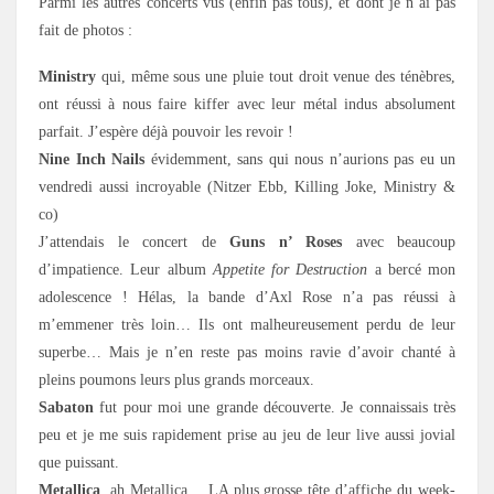
Parmi les autres concerts vus (enfin pas tous), et dont je n’ai pas
fait de photos :
Ministry
qui, même sous une pluie tout droit venue des ténèbres,
ont réussi à nous faire kiffer avec leur métal indus absolument
parfait. J’espère déjà pouvoir les revoir !
Nine Inch Nails
évidemment, sans qui nous n’aurions pas eu un
vendredi aussi incroyable (Nitzer Ebb, Killing Joke, Ministry &
co)
J’attendais le concert de
Guns n’ Roses
avec beaucoup
d’impatience. Leur album
Appetite for Destruction
a bercé mon
adolescence ! Hélas, la bande d’Axl Rose n’a pas réussi à
m’emmener très loin… Ils ont malheureusement perdu de leur
superbe… Mais je n’en reste pas moins ravie d’avoir chanté à
pleins poumons leurs plus grands morceaux.
Sabaton
fut pour moi une grande découverte. Je connaissais très
peu et je me suis rapidement prise au jeu de leur live aussi jovial
que puissant.
Metallica
, ah Metallica… LA plus grosse tête d’affiche du week-