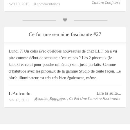
Culture Confiture
AVR 19, 2019
0 commentaires
Ce fut une semaine fascinante #27
Lundi 7. Un colis avec quelques nouveautés de chez ELF, on a vu
pire comme début de semaine n’est-ce pas ? Les 2 pinceaux (le
kabuki et celui pour poudre minérale) sont juste parfaits. Comme
d’habitude avec les pinceaux de la gamme Studio de toute façon. Le
blush illuminateur est très très bien également, même…
L'Autruche
Lire la suite...
Beauté
Bouquins
Ce Fut Une Semaine Fascinante
,
,
MAI 13, 2012
12 commentaires