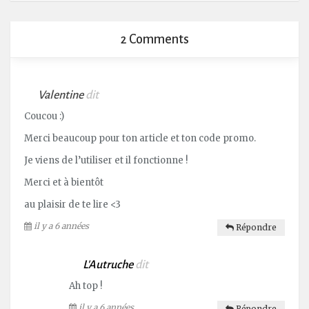
2 Comments
Valentine
dit
Coucou :)
Merci beaucoup pour ton article et ton code promo.
Je viens de l’utiliser et il fonctionne !
Merci et à bientôt
au plaisir de te lire <3
il y a 6 années
Répondre
L'Autruche
dit
Ah top !
il y a 6 années
Répondre