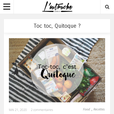
Toc toc, Quitoque ?
Food
Recettes
,
MAI 21, 2020
2 commentaires