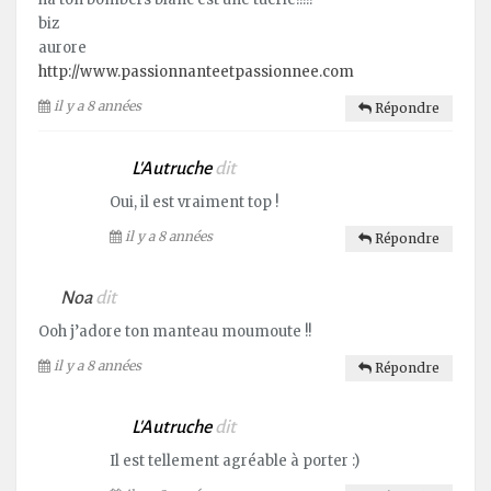
biz
aurore
http://www.passionnanteetpassionnee.com
il y a 8 années
Répondre
L'Autruche
dit
Oui, il est vraiment top !
il y a 8 années
Répondre
Noa
dit
Ooh j’adore ton manteau moumoute !!
il y a 8 années
Répondre
L'Autruche
dit
Il est tellement agréable à porter :)