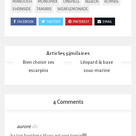
MANOUSH
MONOPRIX
ONEPIECE
REEBOK
ROMWE
SHEINSIDE
TAMARIS
WEAR LEMONADE
FACEBOOK
TWITTER
PINTEREST
EMAIL
Articles similaires
Bien choisir ses
Léopard & base
escarpins
sous-marine
4 Comments
aurore
dit
ha ton bombers blanc est une tuerie!!!!!