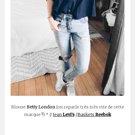
Blouse
Betty London
(on reparle très très vite de cette
marque !!) * //
Jean
Levi’s
//
Baskets
Reebok
.