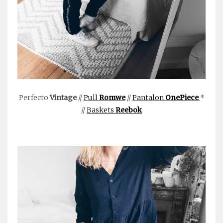
Perfecto
Vintage
//
Pull
Romwe
//
Pantalon
OnePiece
*
//
Baskets
Reebok
.