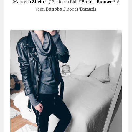
Manteau
Shein
* // Perfecto
Lidl
//
Blouse
Romwe
* //
Jean
Bonobo
// Boots
Tamaris
.