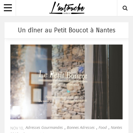
Un dîner au Petit Boucot à Nantes
Adresses Gourmandes
Bonnes Adresses
Food
Nantes
,
,
,
NOV 10,