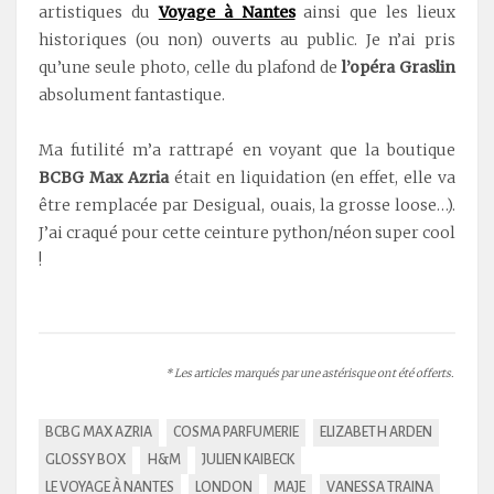
artistiques du
Voyage à Nantes
ainsi que les lieux
historiques (ou non) ouverts au public. Je n’ai pris
qu’une seule photo, celle du plafond de
l’opéra Graslin
absolument fantastique.
Ma futilité m’a rattrapé en voyant que la boutique
BCBG Max Azria
était en liquidation (en effet, elle va
être remplacée par Desigual, ouais, la grosse loose…).
J’ai craqué pour cette ceinture python/néon super cool
!
* Les articles marqués par une astérisque ont été offerts.
BCBG MAX AZRIA
COSMA PARFUMERIE
ELIZABETH ARDEN
GLOSSY BOX
H&M
JULIEN KAIBECK
LE VOYAGE À NANTES
LONDON
MAJE
VANESSA TRAINA