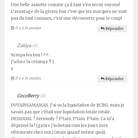
Une belle assiette comme ça il faut s’en servir voyons!
L’avantage de la glossy box c’est que les marques ne sont
pas du tout connues, c’est une découverte pour le coup!
il y a 14 années
Répondre
Zakiya
dit
Sympa les box ! ^^
J’adore la ceinture !! :)
x
il y a 14 années
Répondre
CocoBerry
dit
PUTAINSAMAMAN. J’ai vu la liquidation de BCBG, mais je
savais pas que c’était une liquidation totale totale.
DESIGUAL ? Seriously ? P’tain. P’tain. P’tain. Ca m’a
déprimé là ! (genre j’achetais tous les jours mes
vêtements chez eux.) (mais quand même quoi).