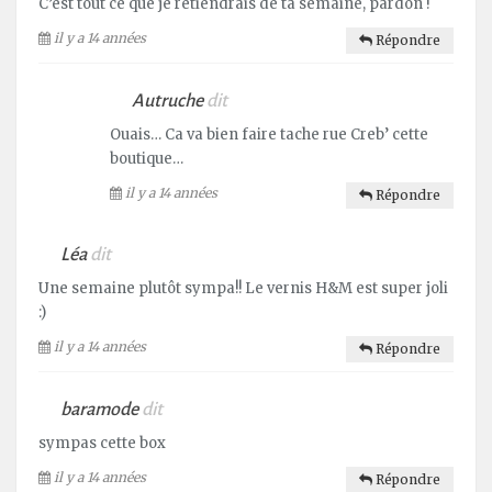
C’est tout ce que je retiendrais de ta semaine, pardon !
il y a 14 années
Répondre
Autruche
dit
Ouais… Ca va bien faire tache rue Creb’ cette
boutique…
il y a 14 années
Répondre
Léa
dit
Une semaine plutôt sympa!! Le vernis H&M est super joli
:)
il y a 14 années
Répondre
baramode
dit
sympas cette box
il y a 14 années
Répondre