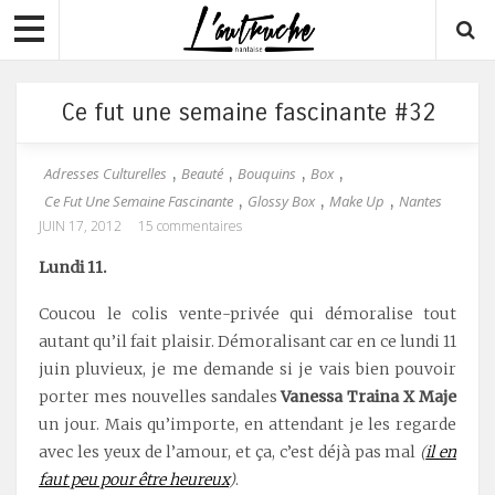
Ce fut une semaine fascinante #32
Adresses Culturelles
Beauté
Bouquins
Box
,
,
,
,
Ce Fut Une Semaine Fascinante
Glossy Box
Make Up
Nantes
,
,
,
JUIN 17, 2012
15 commentaires
Lundi 11.
Coucou le colis vente-privée qui démoralise tout
autant qu’il fait plaisir. Démoralisant car en ce lundi 11
juin pluvieux, je me demande si je vais bien pouvoir
porter mes nouvelles sandales
Vanessa Traina X Maje
un jour. Mais qu’importe, en attendant je les regarde
avec les yeux de l’amour, et ça, c’est déjà pas mal
(
il en
faut peu pour être heureux
)
.