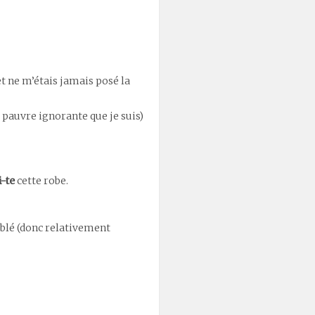
 et ne m’étais jamais posé la
a… pauvre ignorante que je suis)
i-te
cette robe.
oublé (donc relativement