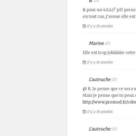
B.
dit
& pour un 40,42? pff perso
en tout cas, j’avoue elle est
il y a 16 années
Marine
dit
Elle est trop joliiiiiiiie cett
il y a 16 années
L'autruche
dit
@ B. Je pense que ce sera u
Mais je pense que tu peux e
http://www.promod.fr/rob
il y a 16 années
L'autruche
dit