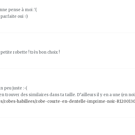
nne pense à moi :'(
 parfaite oui =)
e petite robette ! très bon choix !
n peu juste :-(
n trouver des similaires dans ta taille. D’ailleurs il y en a une (en n
es/robes-habillees/robe-courte-en-dentelle-imprime-noir-R120013