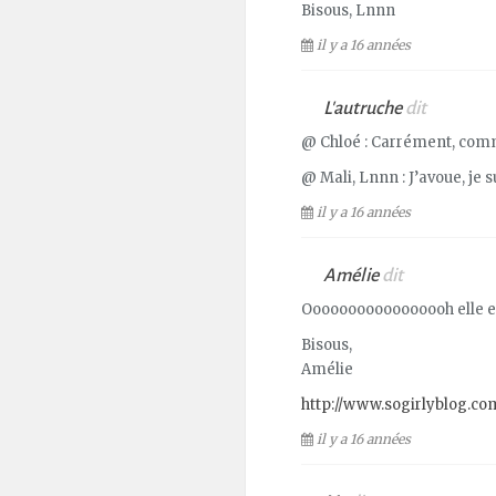
Bisous, Lnnn
il y a 16 années
L'autruche
dit
@ Chloé : Carrément, comm
@ Mali, Lnnn : J’avoue, je s
il y a 16 années
Amélie
dit
Ooooooooooooooooh elle est 
Bisous,
Amélie
http://www.sogirlyblog.co
il y a 16 années