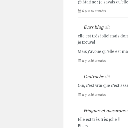
@ Marine : Je savais qu’elle a
il y a 16 années
Eva's blog
dit
elle est très jolie! mais d
je trouve!
Mais j’avoue qu’elle est ma
il y a 16 années
L'autruche
dit
Oui, c’est vrai que c’est 
il y a 16 années
Fringues et macarons
Elle est très très jolie !!
Bises