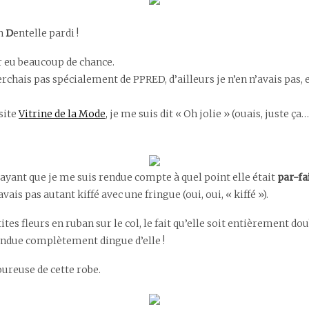
n
D
entelle pardi !
ir eu beaucoup de chance.
herchais pas spécialement de PPRED, d’ailleurs je n’en n’avais pas,
 site
Vitrine de la Mode
, je me suis dit « Oh jolie » (ouais, juste ç
essayant que je me suis rendue compte à quel point elle était
par-fa
vais pas autant kiffé avec une fringue (oui, oui, « kiffé »).
tites fleurs en ruban sur le col, le fait qu’elle soit entièrement d
endue complètement dingue d’elle !
moureuse de cette robe.