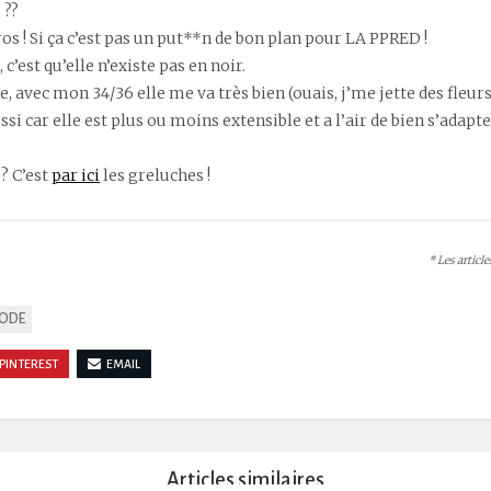
 ??
s ! Si ça c’est pas un put**n de bon plan pour LA PPRED !
c’est qu’elle n’existe pas en noir.
ue, avec mon 34/36 elle me va très bien (ouais, j’me jette des fleurs
ussi car elle est plus ou moins extensible et a l’air de bien s’adapt
 ? C’est
par ici
les greluches !
* Les articl
MODE
PINTEREST
EMAIL
Articles similaires