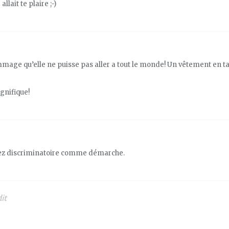
llait te plaire ;-)
ommage qu’elle ne puisse pas aller a tout le monde! Un vêtement en ta
gnifique!
assez discriminatoire comme démarche.
dit