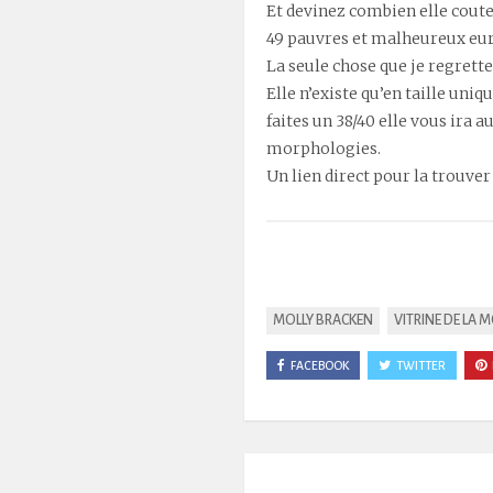
Et devinez combien elle coute
49 pauvres et malheureux euro
La seule chose que je regrette, 
Elle n’existe qu’en taille uniq
faites un 38/40 elle vous ira a
morphologies.
Un lien direct pour la trouver
MOLLY BRACKEN
VITRINE DE LA 
FACEBOOK
TWITTER