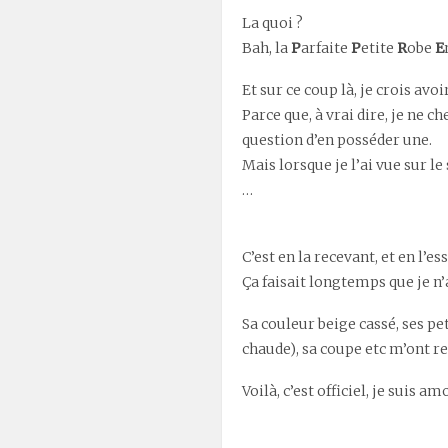
La quoi ?
Bah, la
P
arfaite
P
etite
R
obe
E
Et sur ce coup là, je crois avo
Parce que, à vrai dire, je ne c
question d’en posséder une.
Mais lorsque je l’ai vue sur le
…
C’est en la recevant, et en l’
Ça faisait longtemps que je n’a
Sa couleur beige cassé, ses pe
chaude), sa coupe etc m’ont r
Voilà, c’est officiel, je suis a