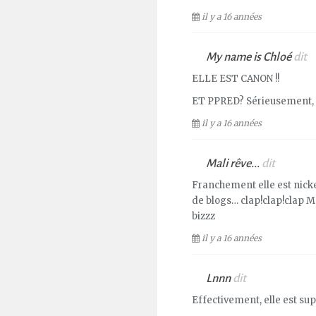
il y a 16 années
My name is Chloé
dit
ELLE EST CANON !!
ET PPRED? Sérieusement, d
il y a 16 années
Mali rêve...
dit
Franchement elle est nickel
de blogs… clap!clap!clap Me
bizzz
il y a 16 années
Lnnn
dit
Effectivement, elle est supe