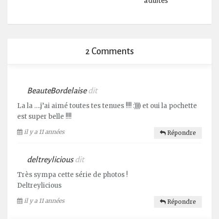
adultes
2 Comments
BeauteBordelaise
dit
La la ….j’ai aimé toutes tes tenues !!!! :)))) et oui la pochette
est super belle !!!!
il y a 11 années
Répondre
deltreylicious
dit
Très sympa cette série de photos !
Deltreylicious
il y a 11 années
Répondre