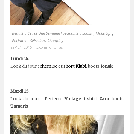
Beauté
Ce Fut Une Semaine Fascinante
Looks
Make Up
,
,
,
,
Parfums
Sélections Shopping
,
SEP 21, 2015
2 commentaires
Lundi 14.
Look du jour :
chemise
et
short
Kiabi
, boots
Jonak
.
Mardi 15.
Look du jour : Perfecto
Vintage
, t-shirt
Zara
, boots
Tamaris
.