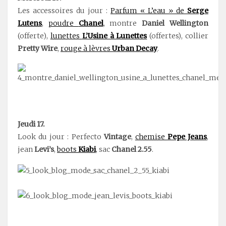
Les accessoires du jour :
Parfum « L’eau » de
Serge
Lutens
,
poudre
Chanel
, montre
Daniel Wellington
(offerte),
lunettes
L’Usine à Lunettes
(offertes), collier
Pretty Wire
,
rouge à lèvres
Urban Decay
.
Jeudi 17.
Look du jour : Perfecto
Vintage
,
chemise
Pepe Jeans
,
jean
Levi’s
,
boots
Kiabi
, sac
Chanel 2.55
.