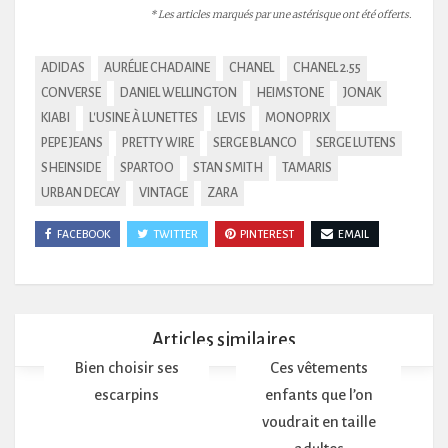
* Les articles marqués par une astérisque ont été offerts.
ADIDAS
AURÉLIE CHADAINE
CHANEL
CHANEL 2.55
CONVERSE
DANIEL WELLINGTON
HEIMSTONE
JONAK
KIABI
L'USINE À LUNETTES
LEVIS
MONOPRIX
PEPE JEANS
PRETTY WIRE
SERGE BLANCO
SERGE LUTENS
SHEINSIDE
SPARTOO
STAN SMITH
TAMARIS
URBAN DECAY
VINTAGE
ZARA
FACEBOOK
TWITTER
PINTEREST
EMAIL
Articles similaires
Bien choisir ses
Ces vêtements
escarpins
enfants que l’on
voudrait en taille