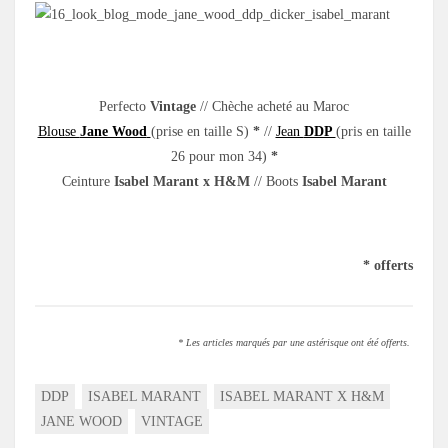
.
Perfecto
Vintage
// Chèche acheté au Maroc
Blouse
Jane Wood
(prise en taille S)
*
//
Jean
DDP
(pris en taille
26 pour mon 34)
*
Ceinture
Isabel Marant x H&M
// Boots
Isabel Marant
.
* offerts
* Les articles marqués par une astérisque ont été offerts.
DDP
ISABEL MARANT
ISABEL MARANT X H&M
JANE WOOD
VINTAGE