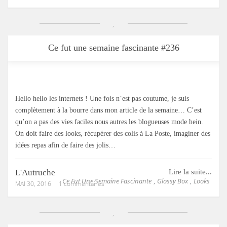
Ce fut une semaine fascinante #236
Hello hello les internets ! Une fois n’est pas coutume, je suis
complètement à la bourre dans mon article de la semaine… C’est
qu’on a pas des vies faciles nous autres les blogueuses mode hein.
On doit faire des looks, récupérer des colis à La Poste, imaginer des
idées repas afin de faire des jolis…
L'Autruche
Lire la suite...
Ce Fut Une Semaine Fascinante
Glossy Box
Looks
,
,
MAI 30, 2016
1 commentaires