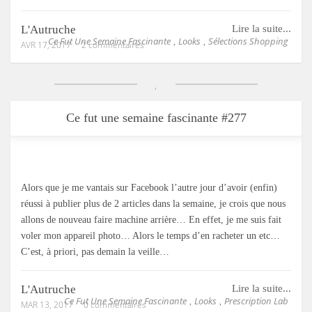
L'Autruche
Lire la suite...
Ce Fut Une Semaine Fascinante
Looks
Sélections Shopping
,
,
AVR 17, 2017
2 commentaires
Ce fut une semaine fascinante #277
Alors que je me vantais sur Facebook l’autre jour d’avoir (enfin)
réussi à publier plus de 2 articles dans la semaine, je crois que nous
allons de nouveau faire machine arrière… En effet, je me suis fait
voler mon appareil photo… Alors le temps d’en racheter un etc…
C’est, à priori, pas demain la veille…
L'Autruche
Lire la suite...
Ce Fut Une Semaine Fascinante
Looks
Prescription Lab
,
,
MAR 13, 2017
0 commentaires