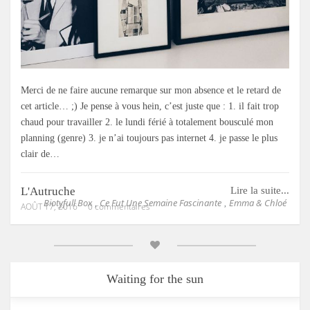
Merci de ne faire aucune remarque sur mon absence et le retard de
cet article… ;) Je pense à vous hein, c’est juste que : 1. il fait trop
chaud pour travailler 2. le lundi férié à totalement bousculé mon
planning (genre) 3. je n’ai toujours pas internet 4. je passe le plus
clair de…
L'Autruche
Lire la suite...
Biotyfull Box
Ce Fut Une Semaine Fascinante
Emma & Chloé
,
,
AOÛT 17, 2016
0 commentaires
Waiting for the sun