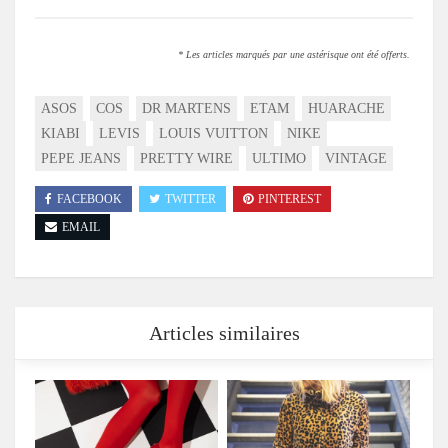
* Les articles marqués par une astérisque ont été offerts.
ASOS
COS
DR MARTENS
ETAM
HUARACHE
KIABI
LEVIS
LOUIS VUITTON
NIKE
PEPE JEANS
PRETTY WIRE
ULTIMO
VINTAGE
FACEBOOK
TWITTER
PINTEREST
EMAIL
Articles similaires