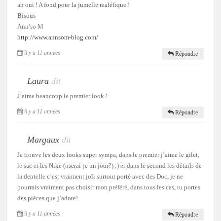
ah oui ! A fond pour la jumelle maléfique !
Bisous
Ann’so M
http://www.annsom-blog.com/
il y a 11 années
Répondre
Laura
dit
J’aime beaucoup le premier look !
il y a 11 années
Répondre
Margaux
dit
Je trouve les deux looks super sympa, dans le premier j’aime le gilet,
le sac et les Nike (oserai-je un jour?) ;) et dans le second les détails de
la dentelle c’est vraiment joli surtout porté avec des Doc, je ne
pourrais vraiment pas choisir mon préféré, dans tous les cas, tu portes
des pièces que j’adore!
il y a 11 années
Répondre