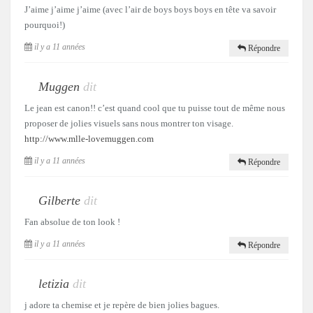
J’aime j’aime j’aime (avec l’air de boys boys boys en tête va savoir
pourquoi!)
il y a 11 années
Répondre
Muggen
dit
Le jean est canon!! c’est quand cool que tu puisse tout de même nous
proposer de jolies visuels sans nous montrer ton visage.
http://www.mlle-lovemuggen.com
il y a 11 années
Répondre
Gilberte
dit
Fan absolue de ton look !
il y a 11 années
Répondre
letizia
dit
j adore ta chemise et je repère de bien jolies bagues.