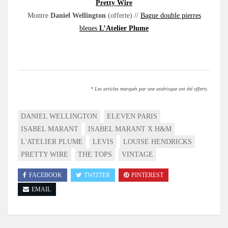
Pretty Wire
Montre
Daniel Wellington
(offerte) //
Bague double pierres
bleues
L’Atelier Plume
* Les articles marqués par une astérisque ont été offerts.
DANIEL WELLINGTON
ELEVEN PARIS
ISABEL MARANT
ISABEL MARANT X H&M
L'ATELIER PLUME
LEVIS
LOUISE HENDRICKS
PRETTY WIRE
THE TOPS
VINTAGE
FACEBOOK
TWITTER
PINTEREST
EMAIL