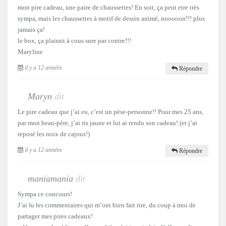
mon pire cadeau, une paire de chaussettes! En soit, ça peut etre très
sympa, mais les chaussettes à motif de dessin animé, nooooon!!! plus
jamais ça!
le box, ça plairait à cous sure par contre!!!
Maryline
il y a 12 années
Répondre
Maryn
dit
Le pire cadeau que j’ai eu, c’est un pèse-personne!! Pour mes 25 ans,
par mon beau-père, j’ai ris jaune et lui ai rendu son cadeau! (et j’ai
reposé les noix de cajous!)
il y a 12 années
Répondre
maniamania
dit
Sympa ce concours!
J’ai lu les commentaires qui m’ont bien fait rire, du coup à moi de
partager mes pires cadeaux!