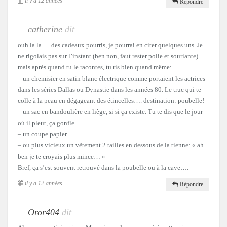
il y a 12 années
Répondre
catherine
dit
ouh la la…. des cadeaux pourris, je pourrai en citer quelques uns. Je
ne rigolais pas sur l’instant (ben non, faut rester polie et souriante)
mais après quand tu le racontes, tu ris bien quand même:
– un chemisier en satin blanc électrique comme portaient les actrices
dans les séries Dallas ou Dynastie dans les années 80. Le truc qui te
colle à la peau en dégageant des étincelles…. destination: poubelle!
– un sac en bandoulière en liège, si si ça existe. Tu te dis que le jour
où il pleut, ça gonfle….
– un coupe papier….
– ou plus vicieux un vêtement 2 tailles en dessous de la tienne: « ah
ben je te croyais plus mince… »
Bref, ça s’est souvent retrouvé dans la poubelle ou à la cave….
il y a 12 années
Répondre
Oror404
dit