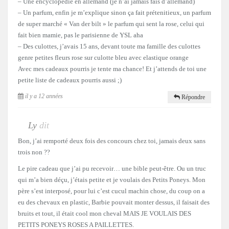
– Une encyclopédie en allemand (je n’ai jamais fais d’allemand)
– Un parfum, enfin je m’explique sinon ça fait prétenitieux, un parfum
de super marché « Van der bilt » le parfum qui sent la rose, celui qui
fait bien mamie, pas le parisienne de YSL aha
– Des culottes, j’avais 15 ans, devant toute ma famille des culottes
genre petites fleurs rose sur culotte bleu avec elastique orange
Avec mes cadeaux pourris je tente ma chance! Et j’attends de toi une
petite liste de cadeaux pourris aussi ;)
il y a 12 années
Répondre
Ly
dit
Bon, j’ai remporté deux fois des concours chez toi, jamais deux sans
trois non ??
Le pire cadeau que j’ai pu recevoir… une bible peut-être. Ou un truc
qui m’a bien déçu, j’étais petite et je voulais des Petits Poneys. Mon
père s’est interposé, pour lui c’est cucul machin chose, du coup on a
eu des chevaux en plastic, Barbie pouvait monter dessus, il faisait des
bruits et tout, il était cool mon cheval MAIS JE VOULAIS DES
PETITS PONEYS ROSES A PAILLETTES.