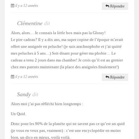
il y a 12 années
Répondre
Clémentine
dit
Alors, alors… Je connais la little box mais pas la Glossy!
Le pire cadeau? Il y a dix ans, ma super copine de l’époque m’avait
offert une araignée en peluche! (je suis arachnophobe et j’ai quitté
mes peluches à 5 ans…) Soit disant pour gérer ma phobie… Le
cadeau a tenu 2 jours dans ma chambre! Je crois qu’il est au grenier
chez mes parents maintenant (la place des araignées finalement!)
il y a 12 années
Répondre
Sandy
dit
Alors moi j’ai pas réfléchi bien longtemps :
Un Quid.
Donc pour les 90% de la planète qui ne savent pas ce qu’est un quid
(je vous en veux pas, vraiment) : c’est une encyclopédie en moins
bien, un dico en mieux, voilà voilà.