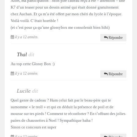
Alors, ma participation : Mon pire cadeau reçu a été – attention – une
K7 d’un teaser pour un dessin animé qui était donné gratuitement
chez Auchan. Et ça m’a été offert par mon chéri du lycée à l’époque.
Voilà voilà. C’était horrible !
(et c’est pour ça qu’une glossybox me consolerait bien hihi)
il y a 12 années
Répondre
Thal
dit
Au top cette Glossy Box :)
il y a 12 années
Répondre
Lucile
dit
Quel genre de cadeau ? Hum celui fait par le beau-père qui te
surnomme « le troll » et qui en déduit la présence de poil et de
mousse sur tes pieds ! Comment te réconforter ? En t’offrant des jolies
paires de chaussettes à Noel ! Sympathique haha !
Sinon ce concours est super
il y a 12 années