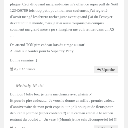
plaque. Ceci dit quand ma grand-mère m’a offert ce super pull de Noël
123456789 fois trop petit pour moi, non seulement j’ai regretté
d’avoir mangé les ferrero rocher juste avant quand j’ai du l’essayer
devant tout le monde, mais je n’ai aussi toujours pas compris
comment ma grand mère a pu s’imaginer me voir rentrer dans un XS
…
On attend TON pire cadeau lors du tirage au sort!
A Jeudi sur Nantes pour la Superdry Party
Bonne semaine :)
il y a 12 années
Répondre
Melody M
dit
Bonjour ! Jolie box je tente ma chance avec plaisir :-)
Et pour le pire cadeau…. Je vous le donne en mille : premier cadeau
d’anniversaire de mon petit copain : un joli bouquet de fleurs pour
débuter la journée (super contente!!) et le cadeau emballé le soir en
rentrant du boulot … Un vase ! (Mmmh je me suis décomposée) loi !!!