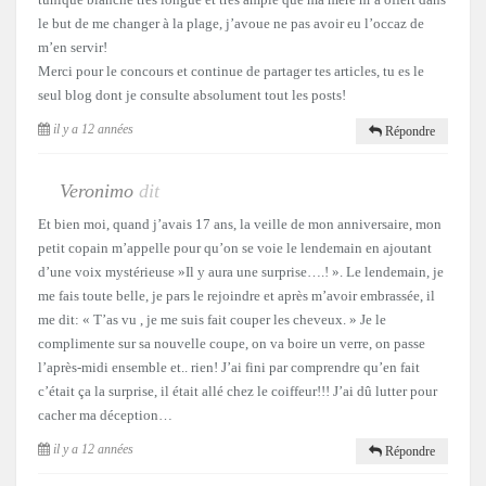
le but de me changer à la plage, j’avoue ne pas avoir eu l’occaz de
m’en servir!
Merci pour le concours et continue de partager tes articles, tu es le
seul blog dont je consulte absolument tout les posts!
il y a 12 années
Répondre
Veronimo
dit
Et bien moi, quand j’avais 17 ans, la veille de mon anniversaire, mon
petit copain m’appelle pour qu’on se voie le lendemain en ajoutant
d’une voix mystérieuse »Il y aura une surprise….! ». Le lendemain, je
me fais toute belle, je pars le rejoindre et après m’avoir embrassée, il
me dit: « T’as vu , je me suis fait couper les cheveux. » Je le
complimente sur sa nouvelle coupe, on va boire un verre, on passe
l’après-midi ensemble et.. rien! J’ai fini par comprendre qu’en fait
c’était ça la surprise, il était allé chez le coiffeur!!! J’ai dû lutter pour
cacher ma déception…
il y a 12 années
Répondre