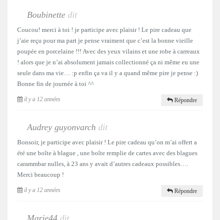
Boubinette
dit
Coucou! merci à toi ! je participe avec plaisir ! Le pire cadeau que
j’aie reçu pour ma part je pense vraiment que c’est la bonne vieille
poupée en porcelaine !!! Avec des yeux vilains et une robe à carreaux
! alors que je n’ai absolument jamais collectionné ça ni même eu une
seule dans ma vie… :p enfin ça va il y a quand même pire je pense :)
Bonne fin de journée à toi ^^
il y a 12 années
Répondre
Audrey guyonvarch
dit
Bonsoir, je participe avec plaisir ! Le pire cadeau qu’on m’ai offert a
été une boîte à blague , une boîte remplie de cartes avec des blagues
carammbar nulles, à 23 ans y avait d’autres cadeaux possibles….
Merci beaucoup !
il y a 12 années
Répondre
Marie44
dit