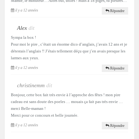
Mamie, le minuteur… Alors oui, utiles ! Mais à 18 piges, tu pleures…
il y a 12 années
Répondre
Alex
dit
Sympa la box !
Pour moi le pire , c’était un énorme dico d’anglais, j’avais 12 ans et je
détestais l’anglais !! J’étais tellement déçu que j’en avais presque les
larmes aux yeux.
il y a 12 années
Répondre
christinemm
dit
Bonjour, cette box fait très envie à l’approche des fêtes ! mon pire
cadeau est sans doute des poeles … mouais ça fait pas très envie …
merci Belle-maman !
Merci pour ce concours et belle journée.
il y a 12 années
Répondre