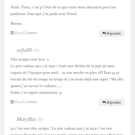
Voilà. Tiens, c’est p’t’être de la que vient mon obsession pour les
paillettes. Faut que j’en parle avec Freud.
Bisous.
il y a 12 années
Répondre
sefia89
dit
Très sympa cette box :o
Le pire cadeau que j’ai reçu c’était une théière de la part de mon
copain de l’époque pour noël…et une moche en plus xD Tout ça je
buvais du thé de temps en temps et j’en avais déjà une super ! Ma tête
quand j’ai ouvert le cadeaux -_-
Enfin, j’en rigole maintenant :p
il y a 12 années
Répondre
MaryBzz
dit
ça c’est une idée sympa ! Le pire cadeau que j’ai reçu c’est une
tunique blanche très longue et très ample que ma mère m’a offert dans