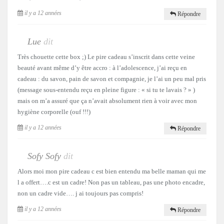
il y a 12 années
Répondre
Lue
dit
Très chouette cette box ;) Le pire cadeau s’inscrit dans cette veine
beauté avant même d’y être accro : à l’adolescence, j’ai reçu en
cadeau : du savon, pain de savon et compagnie, je l’ai un peu mal pris
(message sous-entendu reçu en pleine figure : « si tu te lavais ? » )
mais on m’a assuré que ça n’avait absolument rien à voir avec mon
hygiène corporelle (ouf !!!)
il y a 12 années
Répondre
Sofy Sofy
dit
Alors moi mon pire cadeau c est bien entendu ma belle maman qui me
l a offert….c est un cadre! Non pas un tableau, pas une photo encadre,
non un cadre vide…. j ai toujours pas compris!
il y a 12 années
Répondre