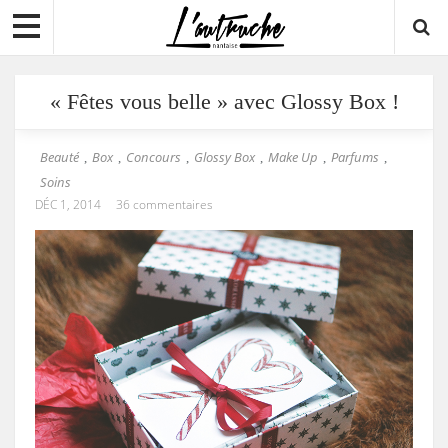
« Fêtes vous belle » avec Glossy Box !
Beauté
Box
Concours
Glossy Box
Make Up
Parfums
,
,
,
,
,
,
Soins
DÉC 1, 2014
36 commentaires