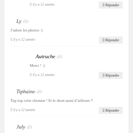
il y a 12 années
Répondre
Ly
dit
J’adore les photos :)
il y a 12 années
Répondre
Autruche
dit
Merci ! :)
il y a 12 années
Répondre
Tiphaine
dit
Top top cette chemise ! Et le short aussi d’ailleurs !!
il y a 12 années
Répondre
July
dit