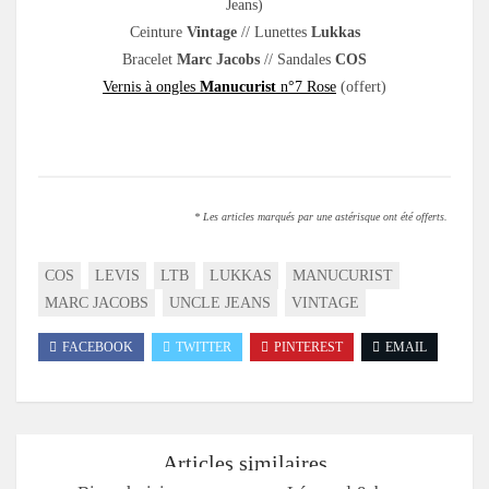
Jeans)
Ceinture
Vintage
// Lunettes
Lukkas
Bracelet
Marc Jacobs
// Sandales
COS
Vernis à ongles
Manucurist
n°7 Rose
(offert)
.
* Les articles marqués par une astérisque ont été offerts.
COS
LEVIS
LTB
LUKKAS
MANUCURIST
MARC JACOBS
UNCLE JEANS
VINTAGE
FACEBOOK
TWITTER
PINTEREST
EMAIL
Articles similaires