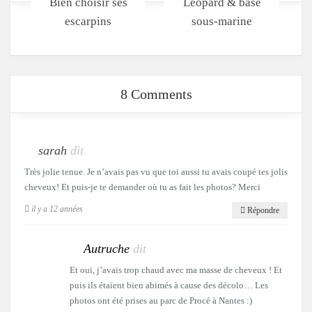
Bien choisir ses
Léopard & base
escarpins
sous-marine
8 Comments
sarah
dit
Très jolie tenue. Je n’avais pas vu que toi aussi tu avais coupé tes jolis
cheveux! Et puis-je te demander où tu as fait les photos? Merci
il y a 12 années
Répondre
Autruche
dit
Et oui, j’avais trop chaud avec ma masse de cheveux ! Et
puis ils étaient bien abimés à cause des décolo… Les
photos ont été prises au parc de Procé à Nantes :)