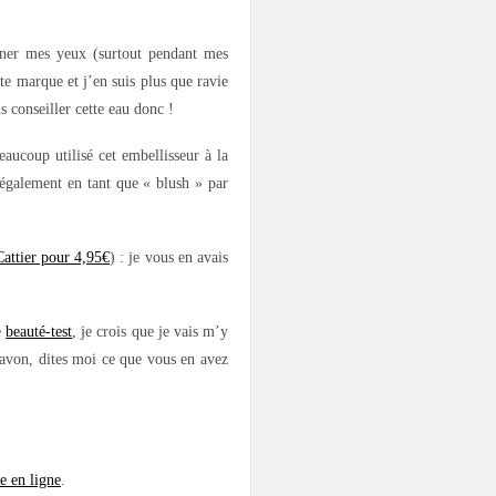
onner mes yeux (surtout pendant mes
tte marque et j’en suis plus que ravie
s conseiller cette eau donc !
eaucoup utilisé cet embellisseur à la
 également en tant que « blush » par
Cattier pour 4,95€
) : je vous en avais
e
beauté-test
, je crois que je vais m’y
savon, dites moi ce que vous en avez
te en ligne
.