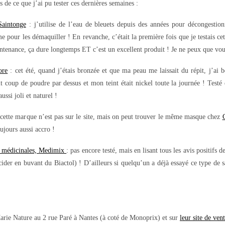
s de ce que j’ai pu tester ces dernières semaines :
Saintonge
: j’utilise de l’eau de bleuets depuis des années pour décongesti
me pour les démaquiller ! En revanche, c’était la première fois que je testais ce
contenance, ça dure longtemps ET c’est un excellent produit ! Je ne peux que vou
ore
: cet été, quand j’étais bronzée et que ma peau me laissait du répit, j’ai b
t coup de poudre par dessus et mon teint était nickel toute la journée ! Testé
ussi joli et naturel !
 (cette marque n’est pas sur le site, mais on peut trouver le même masque chez
oujours aussi accro !
s médicinales, Medimix
: pas encore testé, mais en lisant tous les avis positifs d
ider en buvant du Biactol) ! D’ailleurs si quelqu’un a déjà essayé ce type de 
rie Nature au 2 rue Paré à Nantes (à coté de Monoprix) et sur
leur site de ven