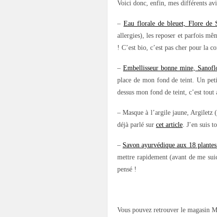
Voici donc, enfin, mes différents avi
–
Eau florale de bleuet, Flore de 
allergies), les reposer et parfois mê
! C’est bio, c’est pas cher pour la 
–
Embellisseur bonne mine, Sanofl
place de mon fond de teint. Un peti
dessus mon fond de teint, c’est tout a
– Masque à l’argile jaune, Argiletz
déjà parlé sur
cet article
. J’en suis t
–
Savon ayurvédique aux 18 plante
mettre rapidement (avant de me suic
pensé !
.
Vous pouvez retrouver le magasin Ma