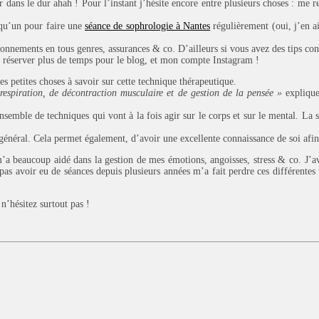
 dans le dur ahah ! Pour l’instant j’hésite encore entre plusieurs choses : me 
lqu’un pour faire une
séance de sophrologie à Nantes
régulièrement (oui, j’en a
abonnements en tous genres, assurances & co. D’ailleurs si vous avez des tips con
me réserver plus de temps pour le blog, et mon compte Instagram !
ues petites choses à savoir sur cette technique thérapeutique.
respiration, de décontraction musculaire et de gestion de la pensée »
explique
semble de techniques qui vont à la fois agir sur le corps et sur le mental. La s
 général. Cela permet également, d’avoir une excellente connaissance de soi afin d
m’a beaucoup aidé dans la gestion de mes émotions, angoisses, stress & co. J’ava
 pas avoir eu de séances depuis plusieurs années m’a fait perdre ces différentes
n’hésitez surtout pas !