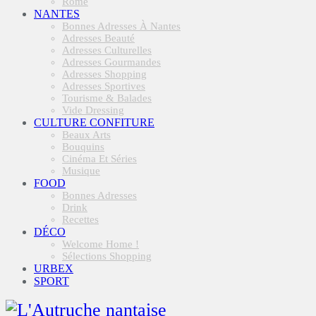
Rome
NANTES
Bonnes Adresses À Nantes
Adresses Beauté
Adresses Culturelles
Adresses Gourmandes
Adresses Shopping
Adresses Sportives
Tourisme & Balades
Vide Dressing
CULTURE CONFITURE
Beaux Arts
Bouquins
Cinéma Et Séries
Musique
FOOD
Bonnes Adresses
Drink
Recettes
DÉCO
Welcome Home !
Sélections Shopping
URBEX
SPORT