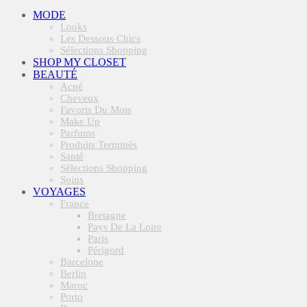
MODE
Looks
Les Dessous Chics
Sélections Shopping
SHOP MY CLOSET
BEAUTÉ
Acné
Cheveux
Favoris Du Mois
Make Up
Parfums
Produits Terminés
Santé
Sélections Shopping
Soins
VOYAGES
France
Bretagne
Pays De La Loire
Paris
Périgord
Barcelone
Berlin
Maroc
Porto