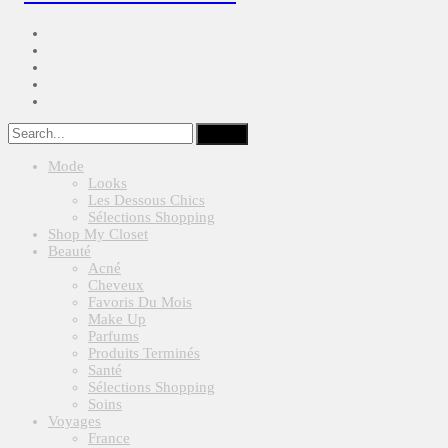
Mode
Looks
Les Dessous Chics
Sélections Shopping
Shop My Closet
Beauté
Acné
Cheveux
Favoris Du Mois
Make Up
Parfums
Produits Terminés
Santé
Sélections Shopping
Soins
Voyages
France