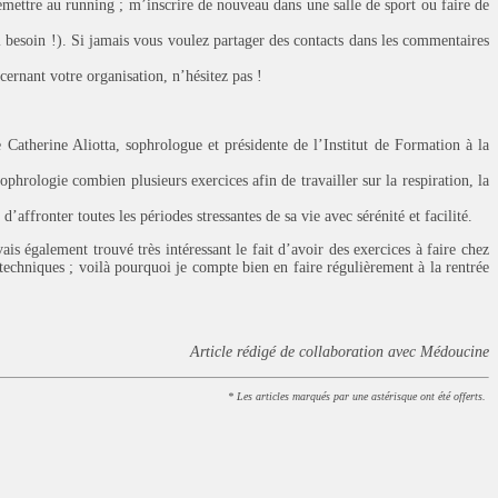
remettre au running ; m’inscrire de nouveau dans une salle de sport ou faire de
i besoin !). Si jamais vous voulez partager des contacts dans les commentaires
cernant votre organisation, n’hésitez pas !
 Catherine Aliotta, sophrologue et présidente de l’Institut de Formation à la
ophrologie combien plusieurs exercices afin de travailler sur la respiration, la
’affronter toutes les périodes stressantes de sa vie avec sérénité et facilité.
is également trouvé très intéressant le fait d’avoir des exercices à faire chez
 techniques ; voilà pourquoi je compte bien en faire régulièrement à la rentrée
Article rédigé de collaboration avec Médoucine
* Les articles marqués par une astérisque ont été offerts.