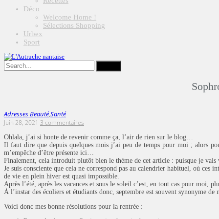
Recettes
Déco
Welcome Home !
Sélections Shopping
Urbex
Sport
Sophro
Adresses Beauté
Santé
,
Juin 28, 2021
3 commentaires
Ohlala, j’ai si honte de revenir comme ça, l’air de rien sur le blog…
Il faut dire que depuis quelques mois j’ai peu de temps pour moi ; alors p
m’empêche d’être présente ici…
Finalement, cela introduit plutôt bien le thème de cet article : puisque je vais
Je suis consciente que cela ne correspond pas au calendrier habituel, où ces
de vie en plein hiver est quasi impossible.
Après l’été, après les vacances et sous le soleil c’est, en tout cas pour moi, plu
À l’instar des écoliers et étudiants donc, septembre est souvent synonyme de n
Voici donc mes bonne résolutions pour la rentrée :