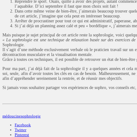
Reprendre le sport. Ouais, quitte à avoir des projets, autant commencer
l’aquabike. D’ici septembre il faut que mon choix soit fait !
Dans cette même veine de bien-être, j’aimerais beaucoup trouver que
de cet article, j’imagine que cela peut en intéresser beaucoup.
Arrêter de procrastiner pour tout ce qui est administratif, paperasse, 
Si j’ai déjà un planning assez calé et peu « bordélique », j’aimerais 
Mais puisque je sujet principal de cet article reste la sophrologie, voici quelq
« La sophrologie est une technique de relaxation basée sur des exercices de 
Sophrologie.
Il s’agit d’une méthode exclusivement verbale où le praticien travail sur un en
décontraction musculaire et la visualisation mentale.
Grâce à toutes ces techniques, il est possible de retrouver un état de bien-être
Pour ma part, j’ai déjà fait de la sophrologie il y a quelques années et cela 
soi, seule, afin d’avoir toutes les clés en cas de besoin. Malheureusement, ne
afin d’appréhender sereinement la rentrée, et de réussir mes objectifs.
Si jamais vous souhaitez partager vos expériences de sophro, vos conseils etc, 
médoucine
sophrologie
Facebook
Twitter
Pinterest