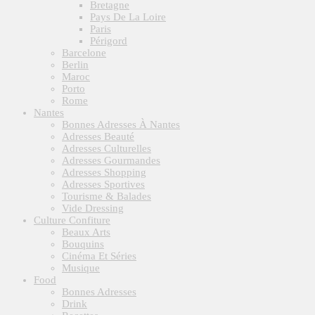
Bretagne
Pays De La Loire
Paris
Périgord
Barcelone
Berlin
Maroc
Porto
Rome
Nantes
Bonnes Adresses À Nantes
Adresses Beauté
Adresses Culturelles
Adresses Gourmandes
Adresses Shopping
Adresses Sportives
Tourisme & Balades
Vide Dressing
Culture Confiture
Beaux Arts
Bouquins
Cinéma Et Séries
Musique
Food
Bonnes Adresses
Drink