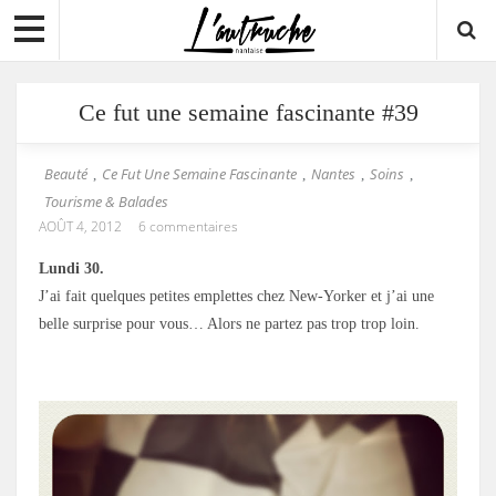
Ce fut une semaine fascinante #39
Beauté
Ce Fut Une Semaine Fascinante
Nantes
Soins
,
,
,
,
Tourisme & Balades
AOÛT 4, 2012
6 commentaires
Lundi 30.
J’ai fait quelques petites emplettes chez New-Yorker et j’ai une
belle surprise pour vous… Alors ne partez pas trop trop loin.