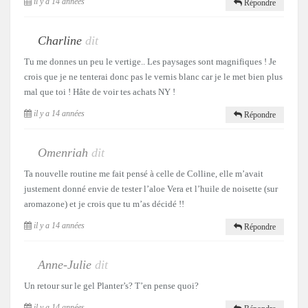
il y a 14 années
Répondre
Charline
dit
Tu me donnes un peu le vertige.. Les paysages sont magnifiques ! Je
crois que je ne tenterai donc pas le vernis blanc car je le met bien plus
mal que toi ! Hâte de voir tes achats NY !
il y a 14 années
Répondre
Omenriah
dit
Ta nouvelle routine me fait pensé à celle de Colline, elle m’avait
justement donné envie de tester l’aloe Vera et l’huile de noisette (sur
aromazone) et je crois que tu m’as décidé !!
il y a 14 années
Répondre
Anne-Julie
dit
Un retour sur le gel Planter’s? T’en pense quoi?
il y a 14 années