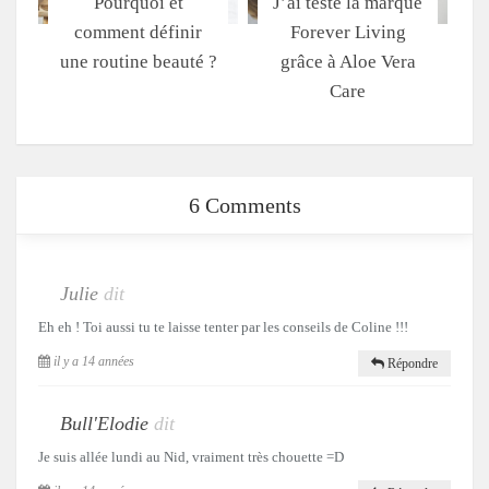
Pourquoi et
J’ai testé la marque
comment définir
Forever Living
une routine beauté ?
grâce à Aloe Vera
Care
6 Comments
Julie
dit
Eh eh ! Toi aussi tu te laisse tenter par les conseils de Coline !!!
il y a 14 années
Répondre
Bull'Elodie
dit
Je suis allée lundi au Nid, vraiment très chouette =D