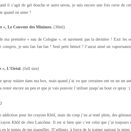
nd il s’agit de gel douche et autre savon, je suis encore une fois ravie de ce
rte quand on aime ?
s », Le Couvent des Minimes.
(30ml)
à de ma première « eau de Cologne », et surement pas la dernière ! Exit les 
 compris, je suis fan fan fan ! Seul petit bémol ? J’aurai aimé un vaporisateu
e », L’Oréal.
(full size)
 ce spray solaire dans ma box, mais quand j’ai vu que certaines ont eu un un au
va rester encore un peu et que je vais pouvoir l’utiliser jusqu’au bout ce spray :)
g)
n addiction pour les crayons Khôl, mais du coup j’en ai testé plein, des génia
rayon Khôl de chez Lancôme. Il est si bien que c’est celui que j’ai toujours 
 eu le temps de me maquiller. D’ailleurs, à force de le trainer partout le mien n