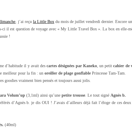
e dimanche
, j’ai reçu
la Little Box
du mois de juillet vendredi dernier. Encore un
s-ci il est question de voyage avec « My Little Travel Box ». La box en elle-mê
ussie !
e d’habitude il y avait des
cartes désignées par Kaneko
, un petit
cahier de 
e meilleur pour la fin : un
oreiller de plage gonflable
Princesse Tam-Tam.
ces goodies vraiment bien pensés et toujours aussi jolis.
ara Volum’up
(3,1ml) ainsi qu’une
petite trousse
. Le tout signé
Agnès b.
férés d’Agnès b. je dis OUI ! J’avais d’ailleurs déjà fait l’éloge de ces deu
s.
(40ml)