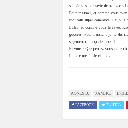
suis donc super ravie de trouver cel
Pour résumer, et comme vous avez pu 
sont tous super cohérents. J’ai ouïe
Enfin, et comme vous le savez sure
goodies. Pour l’instant je ne dis ri
sagement (et impatiemment) !
Et vous ? Que pensez-vous de ce cha
La bise mes little chatons.
AGNÈS B.
KANEKO
L'OR
FACEBOOK
TWITTER