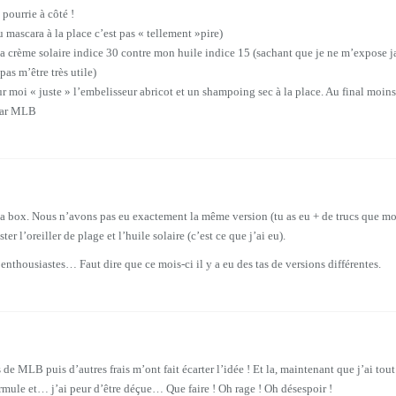
pourrie à côté !
du mascara à la place c’est pas « tellement »pire)
a crème solaire indice 30 contre mon huile indice 15 (sachant que je ne m’expose j
as m’être très utile)
ur moi « juste » l’embelisseur abricot et un shampoing sec à la place. Au final moin
 par MLB
ma box. Nous n’avons pas eu exactement la même version (tu as eu + de trucs que moi)
ster l’oreiller de plage et l’huile solaire (c’est ce que j’ai eu).
enthousiastes… Faut dire que ce mois-ci il y a eu des tas de versions différentes.
s de MLB puis d’autres frais m’ont fait écarter l’idée ! Et la, maintenant que j’ai tout 
ormule et… j’ai peur d’être déçue… Que faire ! Oh rage ! Oh désespoir !