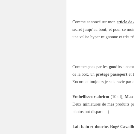
Comme annoncé sur mon
article d
secret jusqu’au bout, et pour ce moi
une valise hyper mignonne et très ré
Commençons par les
goodies
: comm
de la box, un
protège passeport
et l
Encore et toujours je suis ravie par 
Embellisseur abricot
(10ml),
Masc
Deux miniatures de mes produits pré
photos ont disparu…)
Lait bain et douche, Rogé Cavaillè