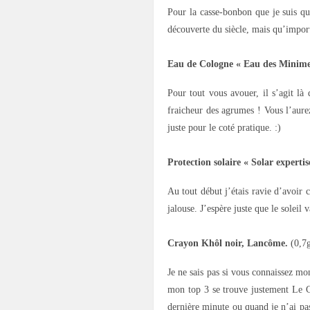
Pour la casse-bonbon que je suis qua
découverte du siècle, mais qu’impo
Eau de Cologne « Eau des Minime
Pour tout vous avouer, il s’agit l
fraicheur des agrumes ! Vous l’aurez
juste pour le coté pratique. :)
Protection solaire « Solar expertis
Au tout début j’étais ravie d’avoir
jalouse. J’espère juste que le soleil 
Crayon Khôl noir, Lancôme.
(0,7
Je ne sais pas si vous connaissez mo
mon top 3 se trouve justement Le C
dernière minute ou quand je n’ai pas