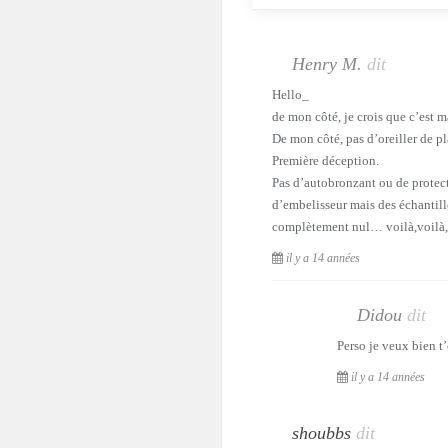
Henry M.
dit
Hello_
de mon côté, je crois que c’est 
De mon côté, pas d’oreiller de p
Première déception.
Pas d’autobronzant ou de protect
d’embelisseur mais des échantillo
complètement nul… voilà,voilà, 
il y a 14 années
Didou
dit
Perso je veux bien t
il y a 14 années
shoubbs
dit