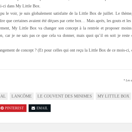
ui-ci dans My Little Box.
le voir, je suis globalement satisfaite de la Little Box de juillet. Le thème,
 dire que certaines avaient été déçues par cette box… Mais après, les gouts et le
ment, My Little Box va changer son concept à la rentrée et proposer moins
en, car je ne sais pas ce que cela va donner, mais quoi qu’il en soit je reste
ngement de concept ? (Et pour celles qui ont reçu la Little Box de ce mois-ci,
* Les a
EAL
LANCÔME
LE COUVENT DES MINIMES
MY LITTLE BOX
PINTEREST
EMAIL