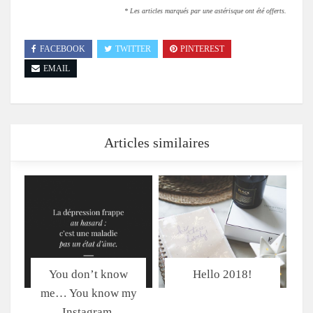
* Les articles marqués par une astérisque ont été offerts.
FACEBOOK
TWITTER
PINTEREST
EMAIL
Articles similaires
You don’t know
Hello 2018!
me… You know my
Instagram.