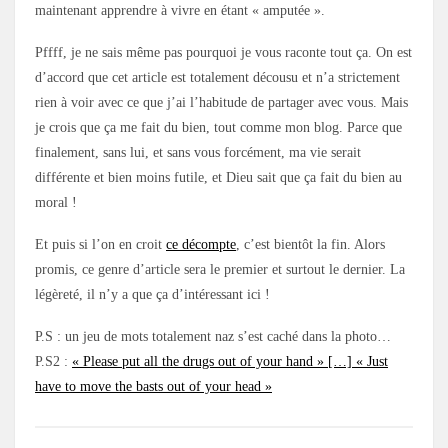
maintenant apprendre à vivre en étant « amputée ».
Pffff, je ne sais même pas pourquoi je vous raconte tout ça. On est
d’accord que cet article est totalement décousu et n’a strictement
rien à voir avec ce que j’ai l’habitude de partager avec vous. Mais
je crois que ça me fait du bien, tout comme mon blog. Parce que
finalement, sans lui, et sans vous forcément, ma vie serait
différente et bien moins futile, et Dieu sait que ça fait du bien au
moral !
Et puis si l’on en croit
ce décompte
, c’est bientôt la fin. Alors
promis, ce genre d’article sera le premier et surtout le dernier. La
légèreté, il n’y a que ça d’intéressant ici !
P.S : un jeu de mots totalement naz s’est caché dans la photo…
P.S2 :
« Please put all the drugs out of your hand » […] « Just
have to move the basts out of your head »