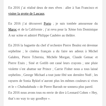
En 2016 j’ai réalisé deux de mes rêves : aller à San Francisco et
visiter la grotte de Lascaux
.
En 2016 j’ai découvert
Porto
; je suis tombée amoureuse du
Maroc
et de la Californie ; j’ai revu pour la Xème fois Dominique
A sur scène et admiré Philippe Caubère au théâtre.
En 2016 la baguette du chef d’orchestre Pierre Boulez est devenue
orpheline ; le cinéma français a du faire ses adieux à Michel
Galabru, Pierre Tchernia, Michèle Morgan, Claude Gensac et
Pierre Etaix ; Siné et Gotlib ont cassé leurs crayons ; une pluie
violette s’est abattue sur Prince ; Carrie Fisher nous a tous laissé
orphelins ; George Michael a tout juste fêté son dernière Noël ; les
rayures de Sonia Rykiel n’auront plus les mêmes couleurs si vives
et le «
Chabadabada
» de Pierre Barouh ne sonnera plus pareil.
En 2016 nous avons tous eu envie de dire à Leonard Cohen « Hey,
that’s no way to say goodbye ».