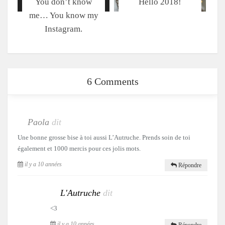
You don’t know
Hello 2018!
me… You know my
Instagram.
6 Comments
Paola
dit
Une bonne grosse bise à toi aussi L’Autruche. Prends soin de toi
également et 1000 mercis pour ces jolis mots.
il y a 10 années
Répondre
L'Autruche
dit
<3
il y a 10 années
Répondre