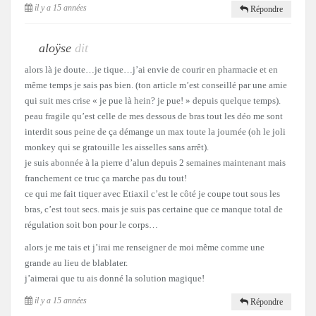
il y a 15 années
Répondre
aloÿse
dit
alors là je doute…je tique…j’ai envie de courir en pharmacie et en
même temps je sais pas bien. (ton article m’est conseillé par une amie
qui suit mes crise « je pue là hein? je pue! » depuis quelque temps).
peau fragile qu’est celle de mes dessous de bras tout les déo me sont
interdit sous peine de ça démange un max toute la journée (oh le joli
monkey qui se gratouille les aisselles sans arrêt).
je suis abonnée à la pierre d’alun depuis 2 semaines maintenant mais
franchement ce truc ça marche pas du tout!
ce qui me fait tiquer avec Etiaxil c’est le côté je coupe tout sous les
bras, c’est tout secs. mais je suis pas certaine que ce manque total de
régulation soit bon pour le corps…
alors je me tais et j’irai me renseigner de moi même comme une
grande au lieu de blablater.
j’aimerai que tu ais donné la solution magique!
il y a 15 années
Répondre