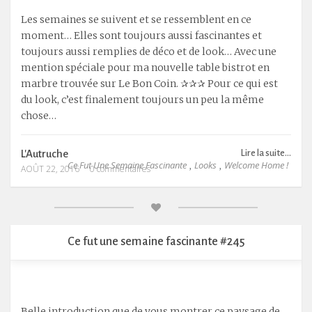
Les semaines se suivent et se ressemblent en ce
moment… Elles sont toujours aussi fascinantes et
toujours aussi remplies de déco et de look… Avec une
mention spéciale pour ma nouvelle table bistrot en
marbre trouvée sur Le Bon Coin. ✰✰✰ Pour ce qui est
du look, c’est finalement toujours un peu la même
chose…
L'Autruche
Lire la suite...
Ce Fut Une Semaine Fascinante
Looks
Welcome Home !
,
,
AOÛT 22, 2016
0 commentaires
Ce fut une semaine fascinante #245
Belle introduction que de vous montrer ce paysage de