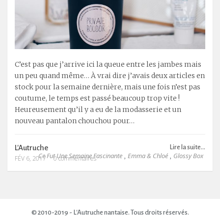
C’est pas que j’arrive ici la queue entre les jambes mais
un peu quand même… À vrai dire j’avais deux articles en
stock pour la semaine dernière, mais une fois n’est pas
coutume, le temps est passé beaucoup trop vite !
Heureusement qu’il y a eu de la modasserie et un
nouveau pantalon chouchou pour…
L'Autruche
Lire la suite...
Ce Fut Une Semaine Fascinante
Emma & Chloé
Glossy Box
,
,
FÉV 6, 2017
0 commentaires
© 2010-2019 - L'Autruche nantaise. Tous droits réservés.