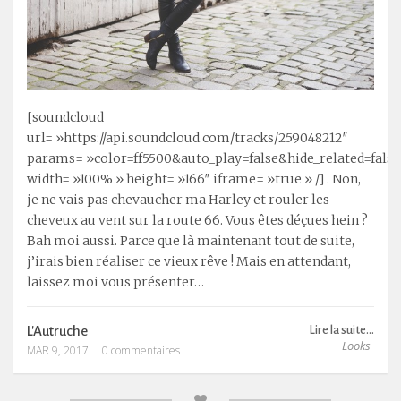
[soundcloud
url= »https://api.soundcloud.com/tracks/259048212″
params= »color=ff5500&auto_play=false&hide_related=fa
width= »100% » height= »166″ iframe= »true » /] . Non,
je ne vais pas chevaucher ma Harley et rouler les
cheveux au vent sur la route 66. Vous êtes déçues hein ?
Bah moi aussi. Parce que là maintenant tout de suite,
j’irais bien réaliser ce vieux rêve ! Mais en attendant,
laissez moi vous présenter…
L'Autruche
Lire la suite...
Looks
MAR 9, 2017
0 commentaires