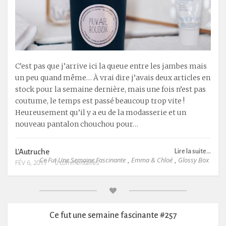
C’est pas que j’arrive ici la queue entre les jambes mais
un peu quand même… À vrai dire j’avais deux articles en
stock pour la semaine dernière, mais une fois n’est pas
coutume, le temps est passé beaucoup trop vite !
Heureusement qu’il y a eu de la modasserie et un
nouveau pantalon chouchou pour…
L'Autruche
Lire la suite...
Ce Fut Une Semaine Fascinante
Emma & Chloé
Glossy Box
,
,
FÉV 6, 2017
0 commentaires
Ce fut une semaine fascinante #257