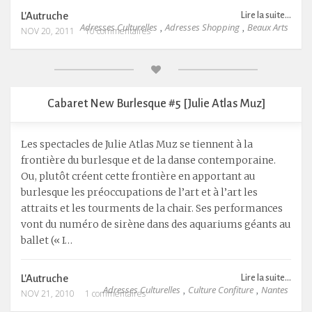
L'Autruche
Lire la suite...
Adresses Culturelles
Adresses Shopping
Beaux Arts
,
,
NOV 20, 2011
10 commentaires
Cabaret New Burlesque #5 [Julie Atlas Muz]
Les spectacles de Julie Atlas Muz se tiennent à la
frontière du burlesque et de la danse contemporaine.
Ou, plutôt créent cette frontière en apportant au
burlesque les préoccupations de l’art et à l’art les
attraits et les tourments de la chair. Ses performances
vont du numéro de sirène dans des aquariums géants au
ballet (« I…
L'Autruche
Lire la suite...
Adresses Culturelles
Culture Confiture
Nantes
,
,
NOV 21, 2010
1 commentaires