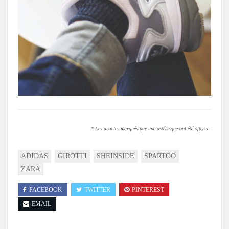
* Les articles marqués par une astérisque ont été offerts.
ADIDAS
GIROTTI
SHEINSIDE
SPARTOO
ZARA
FACEBOOK
TWITTER
PINTEREST
EMAIL