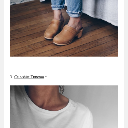
.
3.
Ce t-shirt Tunetoo
*