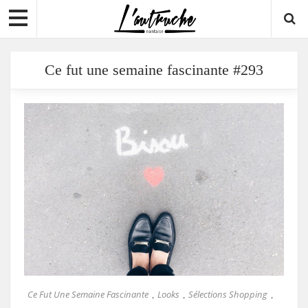
Ce fut une semaine fascinante #293
Ce Fut Une Semaine Fascinante
Looks
Sélections Shopping
,
,
,