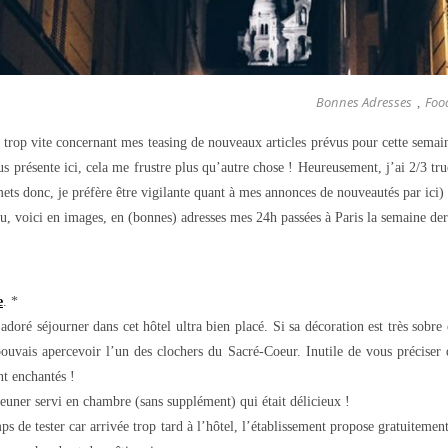
Bonnes Adresses
Foo
,
 trop vite concernant mes teasing de nouveaux articles prévus pour cette semaine
us présente ici, cela me frustre plus qu’autre chose ! Heureusement, j’ai 2/3 tru
ets donc, je préfère être vigilante quant à mes annonces de nouveautés par ici) 
, voici en images, en (bonnes) adresses mes 24h passées à Paris la semaine der
e
. *
adoré séjourner dans cet hôtel ultra bien placé. Si sa décoration est très sobre
ais apercevoir l’un des clochers du Sacré-Coeur. Inutile de vous préciser
ent enchantés !
jeuner servi en chambre (sans supplément) qui était délicieux !
emps de tester car arrivée trop tard à l’hôtel, l’établissement propose gratuitem