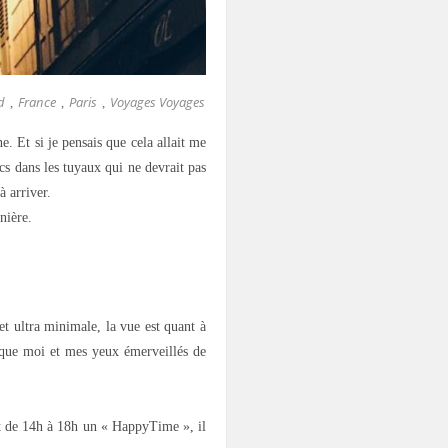
d
France
Paris
Voyages Voyages
,
,
,
. Et si je pensais que cela allait me
cs dans les tuyaux qui ne devrait pas
à arriver.
nière.
 et ultra minimale, la vue est quant à
 que moi et mes yeux émerveillés de
ent de 14h à 18h un « HappyTime », il