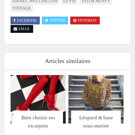
DANIEL WELLINGTON
LEVIS
TED & MUFFY
VINTAGE
FACEBOOK
TWITTER
PINTEREST
EMAIL
Articles similaires
Bien choisir ses
Léopard & base
escarpins
sous-marine