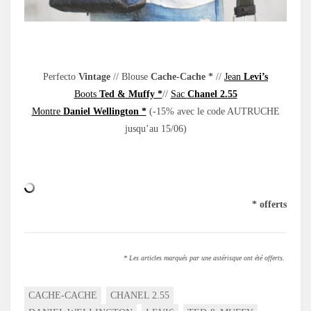
.
Perfecto
Vintage
// Blouse
Cache-Cache *
//
Jean
Levi’s
Boots
Ted & Muffy *
//
Sac
Chanel 2.55
Montre
Daniel Wellington *
(-15% avec le code AUTRUCHE
jusqu’au 15/06)
.
* offerts
* Les articles marqués par une astérisque ont été offerts.
CACHE-CACHE
CHANEL 2.55