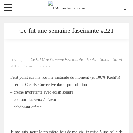
Ce fut une semaine fascinante #221
Ce Fut Une Semaine Fascinante
Looks
Soins
Sport
,
,
,
FÉV 15,
2016
3 commentaires
Petit point sur ma routine matinale du moment (et 100% Kiehl’s) :
– sérum Clearly Corrective dark spot solution
– crème hydratante avec écran solaire
– contour des yeux à l’avocat
– déodorant crème
.
Je me suis, pour la première fois de ma vie, inscrite à une salle de