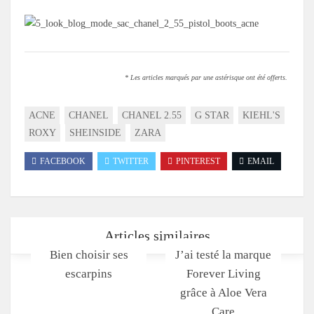
* Les articles marqués par une astérisque ont été offerts.
ACNE
CHANEL
CHANEL 2.55
G STAR
KIEHL'S
ROXY
SHEINSIDE
ZARA
FACEBOOK
TWITTER
PINTEREST
EMAIL
Articles similaires
Bien choisir ses
J’ai testé la marque
escarpins
Forever Living
grâce à Aloe Vera
Care