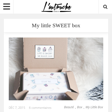
My little SWEET box
Beauté
Box
My Little Box
,
,
DÉC 7, 2015
6 commentaires