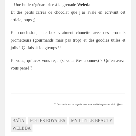
– Une huile régénaratrice à la grenade
Weleda
.
Et des petits carrés de chocolat que j’ai avalé en écrivant cet
article, oups ;)
En conclusion, une box vraiment chouette avec des produits
prometteurs (gourmands mais pas trop) et des goodies utiles et
jolis ! Ça faisait longtemps !!
Et vous, qu’avez vous reçu (si vous êtes abonnés) ? Qu’en avez-
vous pensé ?
* Les articles marqués par une astérisque ont été offerts.
BAÏJA
FOLIES ROYALES
MY LITTLE BEAUTY
WELEDA