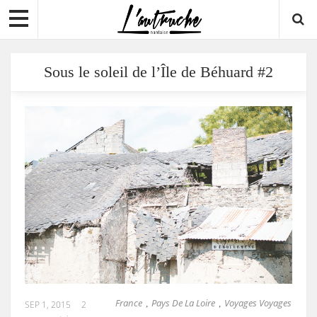
Sous le soleil de l’Île de Béhuard #2
France
Pays De La Loire
Voyages Voyages
,
,
SEP 1, 2015
2