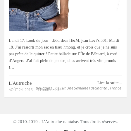
Lundi 17. Look du jour : débardeur H&M, jean Levi’s 501. Mardi
18. J’ai ressorti mon sac en tissu hmong, et je crois que je ne suis
pas prête de le quitter ! Petite ballade sur l’Île de Béhuard, à coté
d’Angers. J’ai fait plein de photos, elles arrivent très vite promis
!…
L'Autruche
Lire la suite...
Bouquins
Ce Fut Une Semaine Fascinante
France
,
,
AOÛT 24, 2015
4 commentaires
© 2010-2019 - L'Autruche nantaise. Tous droits réservés.