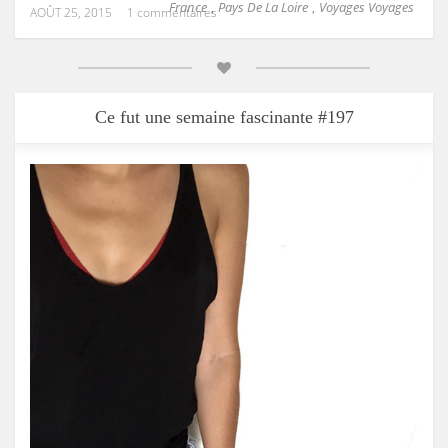
France
Pays De La Loire
Voyages Voyages
,
,
AOÛT 25, 2015
1 commentaires
Ce fut une semaine fascinante #197