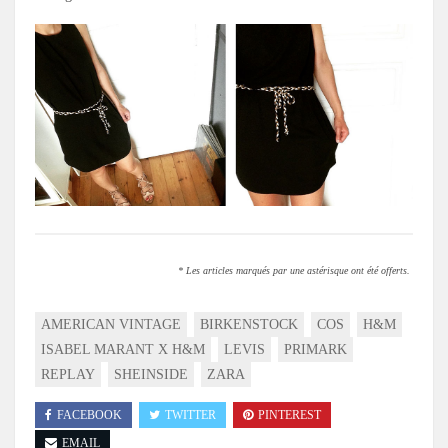
* Les articles marqués par une astérisque ont été offerts.
AMERICAN VINTAGE
BIRKENSTOCK
COS
H&M
ISABEL MARANT X H&M
LEVIS
PRIMARK
REPLAY
SHEINSIDE
ZARA
FACEBOOK
TWITTER
PINTEREST
EMAIL