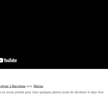
 séjour à Barcelone
avec
Marine
.
s en avons profité pour faire quelques photos avant de dévaliser le duty-free.