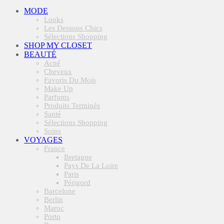
MODE
Looks
Les Dessous Chics
Sélections Shopping
SHOP MY CLOSET
BEAUTÉ
Acné
Cheveux
Favoris Du Mois
Make Up
Parfums
Produits Terminés
Santé
Sélections Shopping
Soins
VOYAGES
France
Bretagne
Pays De La Loire
Paris
Périgord
Barcelone
Berlin
Maroc
Porto