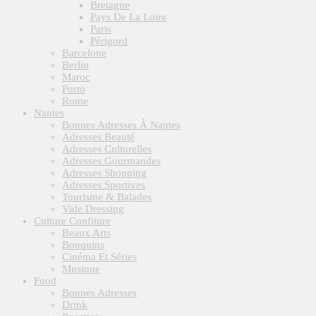
Bretagne
Pays De La Loire
Paris
Périgord
Barcelone
Berlin
Maroc
Porto
Rome
Nantes
Bonnes Adresses À Nantes
Adresses Beauté
Adresses Culturelles
Adresses Gourmandes
Adresses Shopping
Adresses Sportives
Tourisme & Balades
Vide Dressing
Culture Confiture
Beaux Arts
Bouquins
Cinéma Et Séries
Musique
Food
Bonnes Adresses
Drink