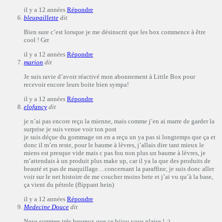
il y a 12 années
Répondre
bleupaillette
dit
Bien sure c’est lorsque je me désinscrit que les box commence à être
cool ! Grr
il y a 12 années
Répondre
marion
dit
Je suis ravie d’avoir réactivé mon abonnement à Little Box pour
recevoir encore leurs boite bien sympa!
il y a 12 années
Répondre
elofancy
dit
je n’ai pas encore reçu la mienne, mais comme j’en ai marre de garder la
surprise je suis venue voir ton post
je suis déçue du gommage on en a reçu un ya pas si longtemps que ça et
donc il m’en reste, pour le baume à lèvres, j’allais dire tant mieux le
miens est presque vide mais c pas fou non plus un baume à lèvres, je
m’attendais à un produit plus make up, car il ya la que des produits de
beauté et pas de maquillage…concernant la paraffine, je suis donc aller
voir sur le net histoire de me coucher moins bete et j’ai vu qu’à la base,
ça vient du pétrole (flippant hein)
il y a 12 années
Répondre
Medecine Douce
dit
Nous sommes très heureux que ce bijou vous plaise ! ;)