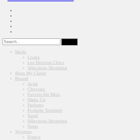
Mode
Looks
Les Dessous Chics
Sélections Shopping
Shop My Closet
Beauté
Acné
Cheveux
Favoris Du Mois
Make Up
Parfums
Produits Terminés
Santé
Sélections Shopping
Soins
Voyages
France