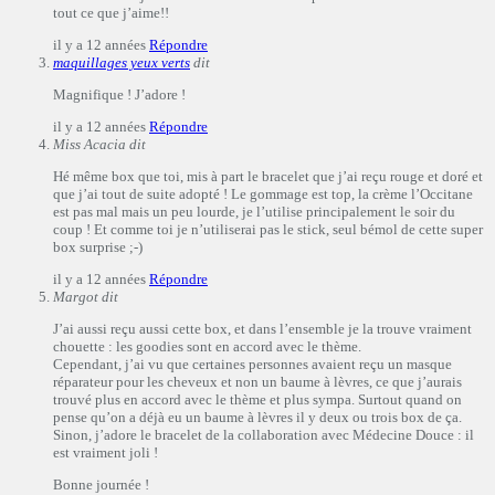
tout ce que j’aime!!
il y a 12 années
Répondre
maquillages yeux verts
dit
Magnifique ! J’adore !
il y a 12 années
Répondre
Miss Acacia
dit
Hé même box que toi, mis à part le bracelet que j’ai reçu rouge et doré et
que j’ai tout de suite adopté ! Le gommage est top, la crème l’Occitane
est pas mal mais un peu lourde, je l’utilise principalement le soir du
coup ! Et comme toi je n’utiliserai pas le stick, seul bémol de cette super
box surprise ;-)
il y a 12 années
Répondre
Margot
dit
J’ai aussi reçu aussi cette box, et dans l’ensemble je la trouve vraiment
chouette : les goodies sont en accord avec le thème.
Cependant, j’ai vu que certaines personnes avaient reçu un masque
réparateur pour les cheveux et non un baume à lèvres, ce que j’aurais
trouvé plus en accord avec le thème et plus sympa. Surtout quand on
pense qu’on a déjà eu un baume à lèvres il y deux ou trois box de ça.
Sinon, j’adore le bracelet de la collaboration avec Médecine Douce : il
est vraiment joli !
Bonne journée !