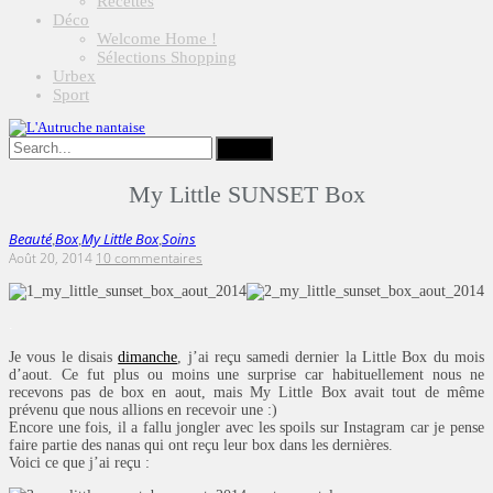
Recettes
Déco
Welcome Home !
Sélections Shopping
Urbex
Sport
My Little SUNSET Box
Beauté
Box
My Little Box
Soins
,
,
,
Août 20, 2014
10 commentaires
.
Je vous le disais
dimanche
, j’ai reçu samedi dernier la Little Box du mois
d’aout. Ce fut plus ou moins une surprise car habituellement nous ne
recevons pas de box en aout, mais My Little Box avait tout de même
prévenu que nous allions en recevoir une :)
Encore une fois, il a fallu jongler avec les spoils sur Instagram car je pense
faire partie des nanas qui ont reçu leur box dans les dernières.
Voici ce que j’ai reçu :