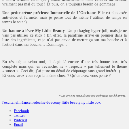
vraiment pas mal du tout ! Et puis, on a toujours besoin de gommage !
Une petite crème précieuse Immortelle de L’Occitane
. Elle est plus axée
anti-rides et fermeté, mais je pense tout de même l’utiliser de temps en
temps le soir :)
Un baume à lèvre My Litlle Beauty
. Un packaging hyper joli, mais je ne
vais pas utiliser ce stick ! En effet, la paraffine arrive en premier dans la
liste des ingrédients, et je n’ai pas envie de mettre ça sur ma bouche et à
fortiori dans ma bouche… Dommage…
.
En résumé, et selon moi, il s’agit là encore d’une très bonne box, très
complète mais qui, en revanche, ne « respecte » pas tellement le thème
« sunset ». Ceci dit, j’ai juste un détail de chipotage sans grand intérêt :)
Et vous, avez-vous reçu la même chose ? Qu’en avez-vous pensé ?
.
* Les articles marqués par une astérisque ont été offerts.
l'occitane
linéance
medecine douce
my little beauty
my little box
Facebook
Twitter
Pinterest
Email